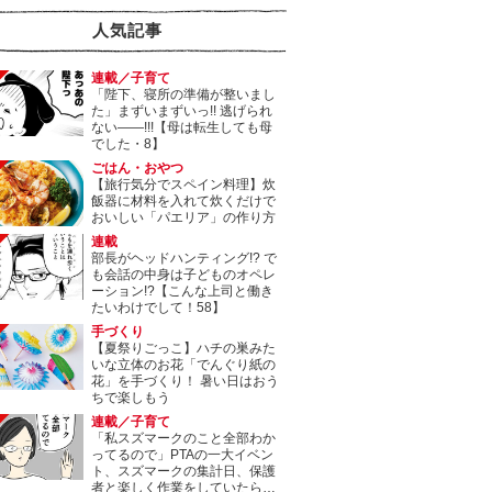
人気記事
連載／子育て
「陛下、寝所の準備が整いまし
た」まずいまずいっ!! 逃げられ
ない――!!!【母は転生しても母
でした・8】
ごはん・おやつ
【旅行気分でスペイン料理】炊
飯器に材料を入れて炊くだけで
おいしい「パエリア」の作り方
連載
部長がヘッドハンティング!? で
も会話の中身は子どものオペレ
ーション!?【こんな上司と働き
たいわけでして！58】
手づくり
【夏祭りごっこ】ハチの巣みた
いな立体のお花「でんぐり紙の
花」を手づくり！ 暑い日はおう
ちで楽しもう
連載／子育て
「私スズマークのこと全部わか
ってるので」PTAの一大イベン
ト、スズマークの集計日、保護
者と楽しく作業をしていたら…