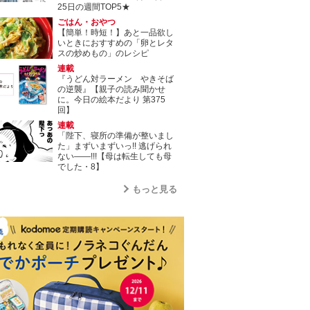
25日の週間TOP5★
ごはん・おやつ
【簡単！時短！】あと一品欲し
いときにおすすめの「卵とレタ
スの炒めもの」のレシピ
連載
『うどん対ラーメン やきそば
の逆襲』【親子の読み聞かせ
に。今日の絵本だより 第375
回】
連載
「陛下、寝所の準備が整いまし
た」まずいまずいっ!! 逃げられ
ない――!!!【母は転生しても母
でした・8】
もっと見る