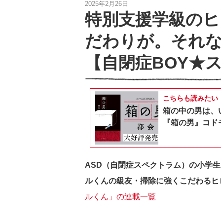
2025年2月26日
特別支援学級の
だわりが。それな
【自閉症BOY★ス
こちらも読みたい
箱の中の男は、
『箱の男』コドモ
ASD（自閉症スペクトラム）の小学
ルくんの級友・掃除に強くこだわるヒ
ルくん」の連載一覧