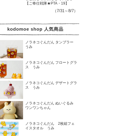
【ご奉仕戦隊★PTA・19】
（7/31～8/7）
kodomoe shop 人気商品
ノラネコぐんだん タンブラー
うみ
ノラネコぐんだん フロートグラ
ス うみ
ノラネコぐんだん デザートグラ
ス うみ
ノラネコぐんだん ぬいぐるみ
ワンワンちゃん
ノラネコぐんだん 2枚組フェ
イスタオル うみ