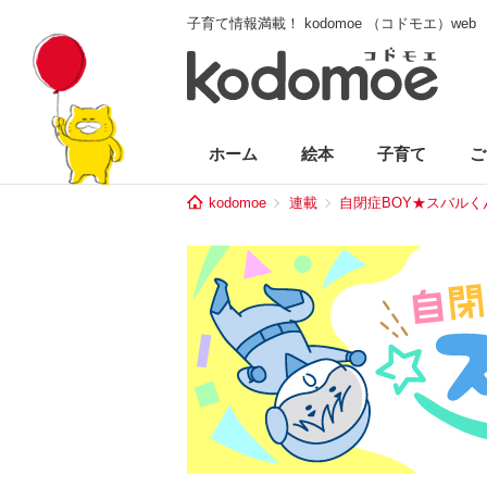
子育て情報満載！ kodomoe （コドモエ）web
ホーム
絵本
子育て
ご
kodomoe
連載
自閉症BOY★スバルく