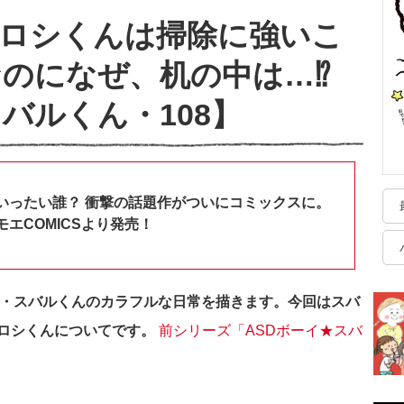
ヒロシくんは掃除に強いこ
のになぜ、机の中は…⁉︎
バルくん・108】
いったい誰？ 衝撃の話題作がついにコミックスに。
エCOMICSより発売！
生・スバルくんのカラフルな日常を描きます。今回はスバ
ロシくんについてです
。
前シリーズ「ASDボーイ★スバ