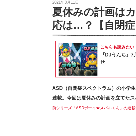
2021年8月11日
夏休みの計画は
応は…？【自閉症
こちらも読みたい
『DJうんち』7
せ
ASD（自閉症スペクトラム）の小学
連載。今回は夏休みの計画を立てたス
前シリーズ「ASDボーイ★スバルくん」の連