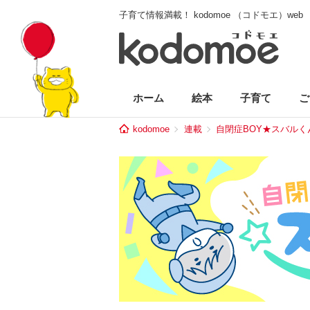
子育て情報満載！ kodomoe （コドモエ）web
ホーム
絵本
子育て
ご
kodomoe
連載
自閉症BOY★スバルく