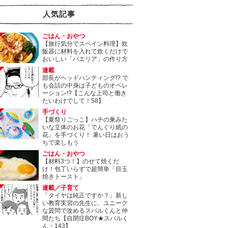
人気記事
ごはん・おやつ
【旅行気分でスペイン料理】炊
飯器に材料を入れて炊くだけで
おいしい「パエリア」の作り方
連載
部長がヘッドハンティング!? で
も会話の中身は子どものオペレ
ーション!?【こんな上司と働き
たいわけでして！58】
手づくり
【夏祭りごっこ】ハチの巣みた
いな立体のお花「でんぐり紙の
花」を手づくり！ 暑い日はおう
ちで楽しもう
ごはん・おやつ
【材料3つ！】のせて焼くだ
け！包丁いらずで超簡単「目玉
焼きトースト」
連載／子育て
「タイヤは純正ですか？」新し
い教育実習の先生に、ユニーク
な質問で攻めるスバルくんと仲
間たち【自閉症BOY★スバルく
ん・143】