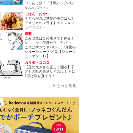
べてあそぼ！「牛乳パックのぷ
かぷかボート」
ごはん・おやつ
子どもが喜ぶ世界の晩ごはん！
アメリカのフライドチキン＆フ
ライドポテト
連載
ごみ収集はこの暑さでも休みナ
シ！「今…何度だ？」ヤバい…
これはマジでヤバい…。“真夏の
シューシューマン”篇【シューシ
ューマン・17】
カラダ・ココロ
【足の大きさを正しく測る】子
どもの靴の最適サイズは？ 月に
1回は測り直そう！
もっと見る