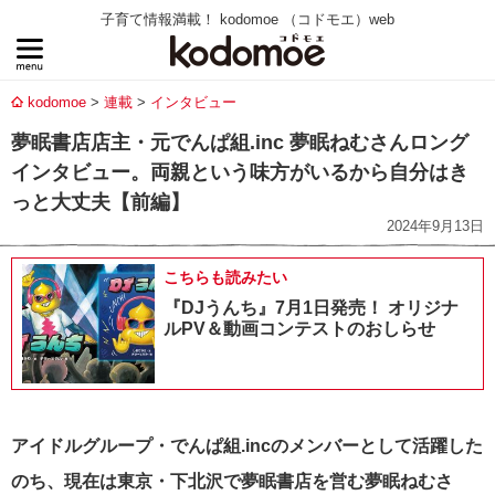
子育て情報満載！ kodomoe （コドモエ）web
kodomoe
連載
インタビュー
夢眠書店店主・元でんぱ組.inc 夢眠ねむさんロング
インタビュー。両親という味方がいるから自分はき
っと大丈夫【前編】
2024年9月13日
こちらも読みたい
『DJうんち』7月1日発売！ オリジナ
ルPV＆動画コンテストのおしらせ
アイドルグループ・でんぱ組.incのメンバーとして活躍した
のち、現在は東京・下北沢で夢眠書店を営む夢眠ねむさ