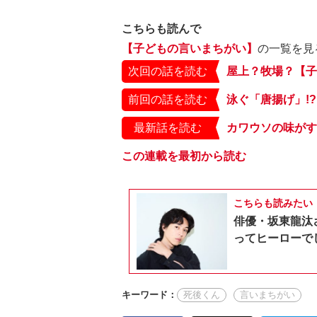
こちらも読んで
【子どもの言いまちがい】
の一覧を見
次回の話を読む
屋上？牧場？【子
前回の話を読む
泳ぐ「唐揚げ」!
最新話を読む
カワウソの味がす
この連載を最初から読む
こちらも読みたい
俳優・坂東龍汰
ってヒーローで
キーワード：
死後くん
言いまちがい