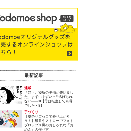
最新記事
連載
「陛下、寝所の準備が整いまし
た」まずいまずいっ!! 逃げられ
ない――!!!【母は転生しても母
でした・8】
手づくり
【夏祭りごっこで盛り上がろ
う！】紙皿やストローでフォト
プロップス風のおしゃれな「お
めん」の作り方