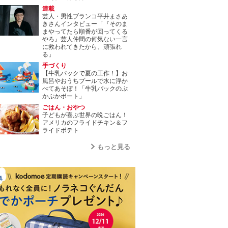
連載
芸人・男性ブランコ平井まさあ
きさんインタビュー「『そのま
まやってたら順番が回ってくる
やろ』芸人仲間の何気ない一言
に救われてきたから、頑張れ
る」
手づくり
【牛乳パックで夏の工作！】お
風呂やおうちプールで水に浮か
べてあそぼ！「牛乳パックのぷ
かぷかボート」
ごはん・おやつ
子どもが喜ぶ世界の晩ごはん！
アメリカのフライドチキン＆フ
ライドポテト
もっと見る