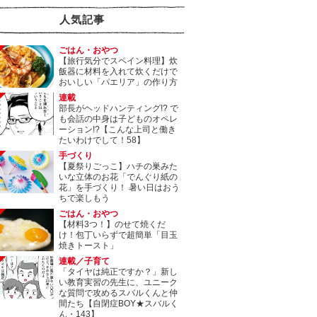
人気記事
ごはん・おやつ
【旅行気分でスペイン料理】炊
飯器に材料を入れて炊くだけで
おいしい「パエリア」の作り方
連載
部長がヘッドハンティング!? で
も会話の中身は子どものオペレ
ーション!?【こんな上司と働き
たいわけでして！58】
手づくり
【夏祭りごっこ】ハチの巣みた
いな立体のお花「でんぐり紙の
花」を手づくり！ 暑い日はおう
ちで楽しもう
ごはん・おやつ
【材料3つ！】のせて焼くだ
け！包丁いらずで超簡単「目玉
焼きトースト」
連載／子育て
「タイヤは純正ですか？」新し
い教育実習の先生に、ユニーク
な質問で攻めるスバルくんと仲
間たち【自閉症BOY★スバルく
ん・143】