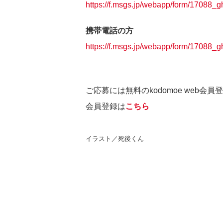
https://f.msgs.jp/webapp/form/17088_
携帯電話の方
https://f.msgs.jp/webapp/form/17088_
ご応募には無料のkodomoe web会
会員登録は
こちら
イラスト／死後くん