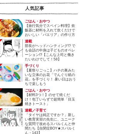
人気記事
ごはん・おやつ
【旅行気分でスペイン料理】炊
飯器に材料を入れて炊くだけで
おいしい「パエリア」の作り方
連載
部長がヘッドハンティング!? で
も会話の中身は子どものオペレ
ーション!?【こんな上司と働き
たいわけでして！58】
手づくり
【夏祭りごっこ】ハチの巣みた
いな立体のお花「でんぐり紙の
花」を手づくり！ 暑い日はおう
ちで楽しもう
ごはん・おやつ
【材料3つ！】のせて焼くだ
け！包丁いらずで超簡単「目玉
焼きトースト」
連載／子育て
「タイヤは純正ですか？」新し
い教育実習の先生に、ユニーク
な質問で攻めるスバルくんと仲
間たち【自閉症BOY★スバルく
ん・143】