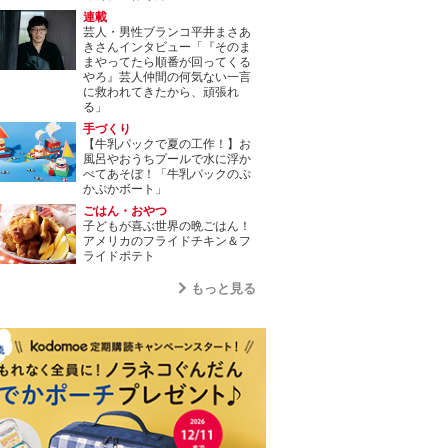
連載
芸人・男性ブランコ平井まさあ
きさんインタビュー「『そのま
まやってたら順番が回ってくる
やろ』芸人仲間の何気ない一言
に救われてきたから、頑張れ
る」
手づくり
【牛乳パックで夏の工作！】お
風呂やおうちプールで水に浮か
べてあそぼ！「牛乳パックのぷ
かぷかボート」
ごはん・おやつ
子どもが喜ぶ世界の晩ごはん！
アメリカのフライドチキン＆フ
ライドポテト
もっと見る