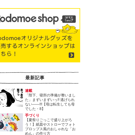
最新記事
連載
「陛下、寝所の準備が整いまし
た」まずいまずいっ!! 逃げられ
ない――!!!【母は転生しても母
でした・8】
手づくり
【夏祭りごっこで盛り上がろ
う！】紙皿やストローでフォト
プロップス風のおしゃれな「お
めん」の作り方