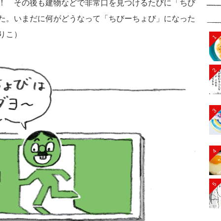
！ その後も建物などで非常口を見つけるたびに「ちび
た。いまだに何がどうなって「ちびーちょび」になった
りこ）
1
2
3
4
5