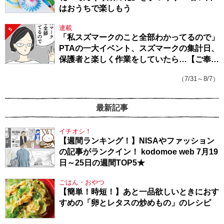
はおうちで楽しもう
連載
5
「私スズマークのこと全部わかってるので」
PTAの一大イベント、スズマークの集計日、
保護者と楽しく作業をしていたら…【ご奉仕
戦隊★PTA・19】
（7/31～8/7）
最新記事
イチオシ！
【週間ランキング！】NISAやファッション
の記事がランクイン！ kodomoe web 7月19
日～25日の週間TOP5★
ごはん・おやつ
【簡単！時短！】あと一品欲しいときにおす
すめの「卵とレタスの炒めもの」のレシピ