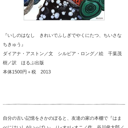
『いしのはなし きれいでふしぎでやくにたつ、ちいさな
ちきゅう』
ダイアナ・アストン／文 シルビア・ロング／絵 千葉茂
樹／訳 ほるぷ出版
本体1500円＋税 2013
自分の古い記憶をさかのぼると、友達の家の本棚で『はま
べにはいしがいっぱい』（レオ=レオニ／作 谷川俊太郎／