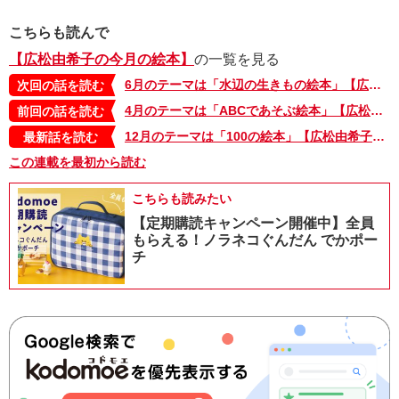
こちらも読んで
【広松由希子の今月の絵本】
の一覧を見る
6月のテーマは「水辺の生きもの絵本」【広松由希子の今月の絵本・84】
次回の話を読む
4月のテーマは「ABCであそぶ絵本」【広松由希子の今月の絵本・82】
前回の話を読む
12月のテーマは「100の絵本」【広松由希子の今月の絵本・100】
最新話を読む
この連載を最初から読む
こちらも読みたい
【定期購読キャンペーン開催中】全員
もらえる！ノラネコぐんだん でかポー
チ