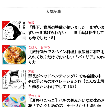
人気記事
連載
1
「陛下、寝所の準備が整いました」まずいま
ずいっ!! 逃げられない――!!!【母は転生して
も母でした・8】
ごはん・おやつ
2
【旅行気分でスペイン料理】炊飯器に材料を
入れて炊くだけでおいしい「パエリア」の作
り方
連載
3
部長がヘッドハンティング!? でも会話の中
身は子どものオペレーション!?【こんな上司
と働きたいわけでして！58】
手づくり
4
【夏祭りごっこ】ハチの巣みたいな立体のお
花「でんぐり紙の花」を手づくり！ 暑い日