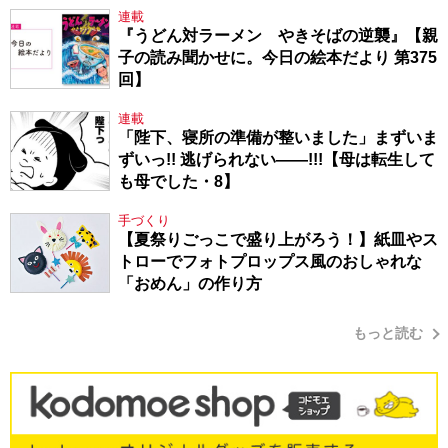
連載
『うどん対ラーメン やきそばの逆襲』【親
子の読み聞かせに。今日の絵本だより 第375
回】
連載
「陛下、寝所の準備が整いました」まずいま
ずいっ!! 逃げられない――!!!【母は転生して
も母でした・8】
手づくり
【夏祭りごっこで盛り上がろう！】紙皿やス
トローでフォトプロップス風のおしゃれな
「おめん」の作り方
もっと読む