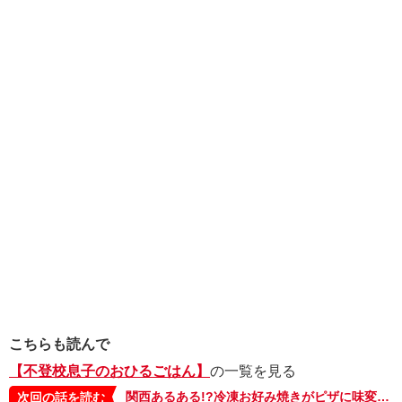
こちらも読んで
【不登校息子のおひるごはん】
の一覧を見る
関西あるある!?冷凍お好み焼きがピザに味変!不登校息子の「飽きた…」が生んだ神アレンジ!【不登校息子のおひるごはん37】
次回の話を読む