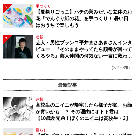
手づくり
4
【夏祭りごっこ】ハチの巣みたいな立体のお
花「でんぐり紙の花」を手づくり！ 暑い日
はおうちで楽しもう
連載
5
芸人・男性ブランコ平井まさあきさんインタ
ビュー「『そのままやってたら順番が回って
くるやろ』芸人仲間の何気ない一言に救われ
てきたから、頑張れる」
（8/2～8/9）
最新記事
連載
高校生のニイニが帰宅したら様子が変。お顔
が青いかも…？ その理由にオトト君は…
【10歳差兄弟！ぼくのニイニは高校生・3】
暮らし