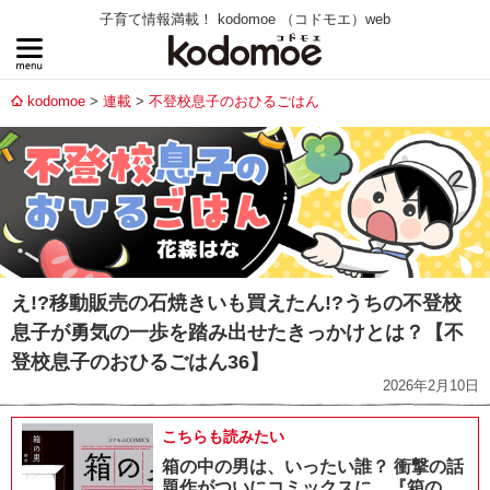
子育て情報満載！ kodomoe （コドモエ）web
kodomoe
連載
不登校息子のおひるごはん
え!?移動販売の石焼きいも買えたん!?うちの不登校
息子が勇気の一歩を踏み出せたきっかけとは？【不
登校息子のおひるごはん36】
2026年2月10日
こちらも読みたい
箱の中の男は、いったい誰？ 衝撃の話
題作がついにコミックスに。『箱の