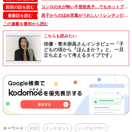
コンロの火が怖い不登校息子…でもホットプレートなら楽しい！きっとどこかにある、息子の居場所【不登校息子のおひるごはん35】
前回の話を読む
息子からのほめ言葉がうれしい！レンチンだけで“三色そぼろ丼”のできあがり‼【不登校息子のおひるごはん48】
最新話を読む
この連載を最初から読む
こちらも読みたい
俳優・青木崇高さんインタビュー「子
どもの頃から『ほんまか？』と、一旦
立ち止まって考えるタイプです」
キーワード：
ASD
インスタント
シングルマザー