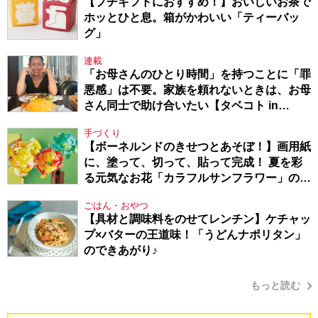
【プチギフトにおすすめ！】おいしいお茶で
ホッとひと息。箱がかわいい「ティーバッ
グ」
連載
「お母さんのひとり時間」を持つことに「罪
悪感」は不要。家族を頼れないときは、お母
さん同士で助け合いたい【タベコト in
Berlin・130】
手づくり
【ボーネルンドのきせつとあそぼ！】画用紙
に、塗って、切って、貼って完成！ 夏を彩
る元気なお花「カラフルサンフラワー」の作
り方
ごはん・おやつ
【具材と調味料をのせてレンチン】ケチャッ
プ×バターの王道味！「うどんナポリタン」
のできあがり♪
もっと読む