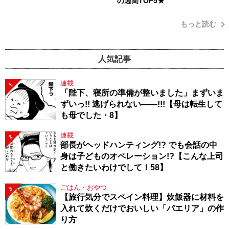
の週間TOP5★
もっと読む
人気記事
連載
1
「陛下、寝所の準備が整いました」まずいま
ずいっ!! 逃げられない――!!!【母は転生して
も母でした・8】
連載
2
部長がヘッドハンティング!? でも会話の中
身は子どものオペレーション!?【こんな上司
と働きたいわけでして！58】
ごはん・おやつ
3
【旅行気分でスペイン料理】炊飯器に材料を
入れて炊くだけでおいしい「パエリア」の作
り方