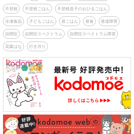
不登校
不登校ごはん
不登校息子のおひるごはん
冷凍食品
子どもごはん
昼ごはん
昼食
発達障害
自閉症
自閉症スペクトラム
自閉症スペクトラム障害
花森はな
行き渋り