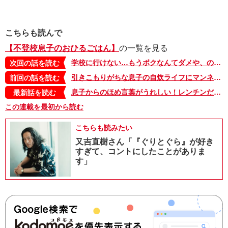
こちらも読んで
【不登校息子のおひるごはん】
の一覧を見る
学校に行けない…もうボクなんてダメや、のループにはまる不登校息子に肉料理を伝授！【不登校息子のおひるごはん1６】
次回の話を読む
引きこもりがちな息子の自炊ライフにマンネリの危機！ お皿を新調しに外へ行けるかな!?【不登校息子のおひるごはん14】
前回の話を読む
息子からのほめ言葉がうれしい！レンチンだけで“三色そぼろ丼”のできあがり‼【不登校息子のおひるごはん48】
最新話を読む
この連載を最初から読む
こちらも読みたい
又吉直樹さん「『ぐりとぐら』が好き
すぎて、コントにしたことがありま
す」