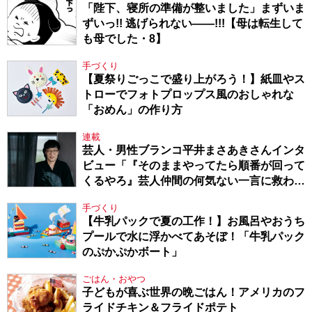
「陛下、寝所の準備が整いました」まずいま
ずいっ!! 逃げられない――!!!【母は転生して
も母でした・8】
手づくり
【夏祭りごっこで盛り上がろう！】紙皿やス
トローでフォトプロップス風のおしゃれな
「おめん」の作り方
連載
芸人・男性ブランコ平井まさあきさんインタ
ビュー「『そのままやってたら順番が回って
くるやろ』芸人仲間の何気ない一言に救われ
てきたから、頑張れる」
手づくり
【牛乳パックで夏の工作！】お風呂やおうち
プールで水に浮かべてあそぼ！「牛乳パック
のぷかぷかボート」
ごはん・おやつ
子どもが喜ぶ世界の晩ごはん！アメリカのフ
ライドチキン＆フライドポテト