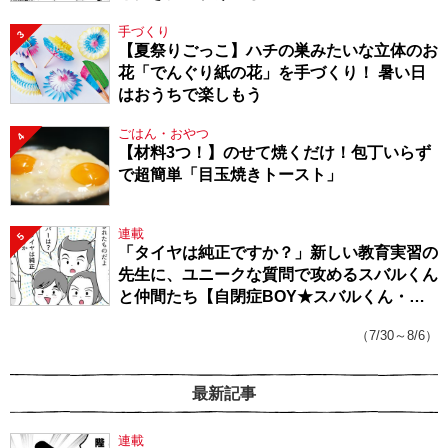
手づくり
3
【夏祭りごっこ】ハチの巣みたいな立体のお
花「でんぐり紙の花」を手づくり！ 暑い日
はおうちで楽しもう
ごはん・おやつ
4
【材料3つ！】のせて焼くだけ！包丁いらず
で超簡単「目玉焼きトースト」
連載
5
「タイヤは純正ですか？」新しい教育実習の
先生に、ユニークな質問で攻めるスバルくん
と仲間たち【自閉症BOY★スバルくん・
143】
（7/30～8/6）
最新記事
連載