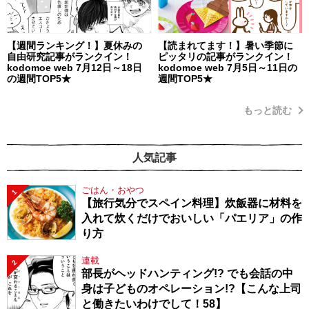
【週間ランキング！】夏休みの
【読まれてます！】暑い季節に
自由研究記事がランクイン！
ピッタリの記事がランクイン！
kodomoe web 7月12日～18日
kodomoe web 7月5日～11日の
の週間TOP5★
週間TOP5★
もっと読む
人気記事
ごはん・おやつ
1
【旅行気分でスペイン料理】炊飯器に材料を
入れて炊くだけでおいしい「パエリア」の作
り方
連載
2
部長がヘッドハンティング!? でも会話の中
身は子どものオペレーション!?【こんな上司
と働きたいわけでして！58】