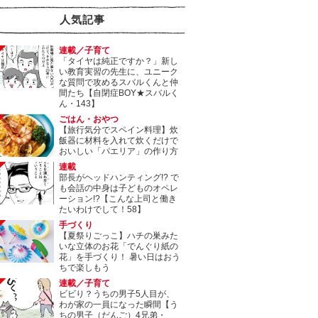
人気記事
連載／子育て
「タイヤは純正ですか？」新し
い教育実習の先生に、ユニーク
な質問で攻めるスバルくんと仲
間たち【自閉症BOY★スバルく
ん・143】
ごはん・おやつ
【旅行気分でスペイン料理】炊
飯器に材料を入れて炊くだけで
おいしい「パエリア」の作り方
連載
部長がヘッドハンティング!? で
も会話の中身は子どものオペレ
ーション!?【こんな上司と働き
たいわけでして！58】
手づくり
【夏祭りごっこ】ハチの巣みた
いな立体のお花「でんぐり紙の
花」を手づくり！ 暑い日はおう
ちで楽しもう
連載／子育て
ビビり？うちの男子5人目が、
わが家の一員になった瞬間【う
ちの男子（だんご）4兄弟・