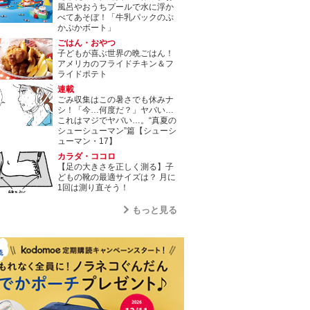
風呂やおうちプールで水に浮か
べてあそぼ！「牛乳パックのぷ
かぷかボート」
ごはん・おやつ
子どもが喜ぶ世界の晩ごはん！
アメリカのフライドチキン＆フ
ライドポテト
連載
ごみ収集はこの暑さでも休みナ
シ！「今…何度だ？」ヤバい…
これはマジでヤバい…。“真夏の
シューシューマン”篇【シューシ
ューマン・17】
カラダ・ココロ
【足の大きさを正しく測る】子
どもの靴の最適サイズは？ 月に
1回は測り直そう！
もっと見る