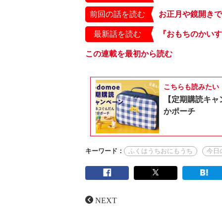
前回の話を読む
最新話を読む
この連載を最初から読む
こちらも読みたい
【定期購読キャ
かポーチ
キーワード：
ふくはうちおにもうち
今日
NEXT