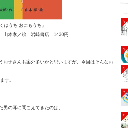
1
くはうち おにもうち』
作 山本孝／絵 岩崎書店
1430
円
2
うお子さんも案外多いかと思いますが、今回はそんなお
3
します。
4
た男の耳に聞こえてきたのは、
5