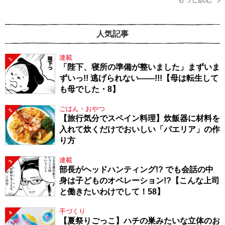
人気記事
連載
1
「陛下、寝所の準備が整いました」まずいま
ずいっ!! 逃げられない――!!!【母は転生して
も母でした・8】
ごはん・おやつ
2
【旅行気分でスペイン料理】炊飯器に材料を
入れて炊くだけでおいしい「パエリア」の作
り方
連載
3
部長がヘッドハンティング!? でも会話の中
身は子どものオペレーション!?【こんな上司
と働きたいわけでして！58】
手づくり
4
【夏祭りごっこ】ハチの巣みたいな立体のお