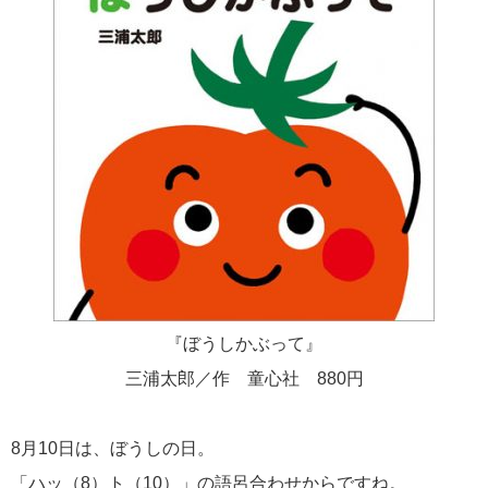
『ぼうしかぶって』
三浦太郎／作 童心社
880
円
8
月
10
日は、ぼうしの日。
「ハッ（
8
）ト（
10
）」の語呂合わせからですね。