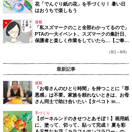
花「でんぐり紙の花」を手づくり！ 暑い日
はおうちで楽しもう
連載
5
「私スズマークのこと全部わかってるので」
PTAの一大イベント、スズマークの集計日、
保護者と楽しく作業をしていたら…【ご奉仕
戦隊★PTA・19】
（8/1～8/8）
最新記事
連載
「お母さんのひとり時間」を持つことに「罪
悪感」は不要。家族を頼れないときは、お母
さん同士で助け合いたい【タベコト in
Berlin・130】
手づくり
【ボーネルンドのきせつとあそぼ！】画用紙
に、塗って、切って、貼って完成！ 夏を彩
る元気なお花「カラフルサンフラワー」の作