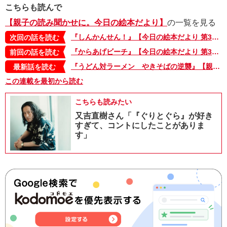
こちらも読んで
【親子の読み聞かせに。今日の絵本だより】
の一覧を見る
『しんかんせん！』【今日の絵本だより 第309回】
次回の話を読む
『からあげビーチ』【今日の絵本だより 第307回】
前回の話を読む
『うどん対ラーメン やきそばの逆襲』【親子の読み聞かせに。今日の絵本だより 第375回】
最新話を読む
この連載を最初から読む
こちらも読みたい
又吉直樹さん「『ぐりとぐら』が好き
すぎて、コントにしたことがありま
す」