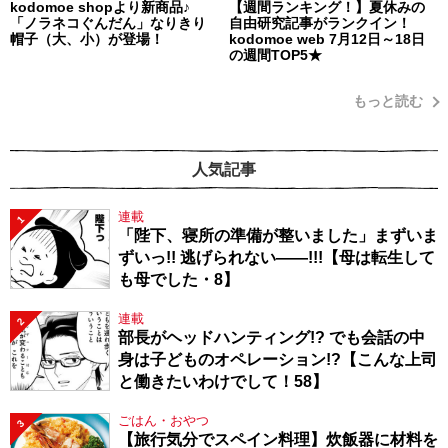
kodomoe shopより新商品♪
【週間ランキング！】夏休みの
「ノラネコぐんだん」なりきり
自由研究記事がランクイン！
帽子（大、小）が登場！
kodomoe web 7月12日～18日
の週間TOP5★
もっと読む
人気記事
連載
1
「陛下、寝所の準備が整いました」まずいま
ずいっ!! 逃げられない――!!!【母は転生して
も母でした・8】
連載
2
部長がヘッドハンティング!? でも会話の中
身は子どものオペレーション!?【こんな上司
と働きたいわけでして！58】
ごはん・おやつ
3
【旅行気分でスペイン料理】炊飯器に材料を