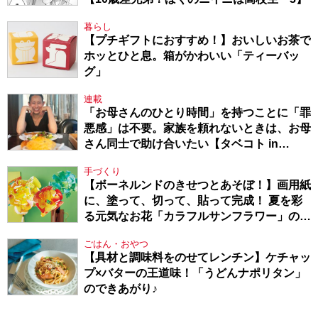
暮らし
【プチギフトにおすすめ！】おいしいお茶で
ホッとひと息。箱がかわいい「ティーバッ
グ」
連載
「お母さんのひとり時間」を持つことに「罪
悪感」は不要。家族を頼れないときは、お母
さん同士で助け合いたい【タベコト in
Berlin・130】
手づくり
【ボーネルンドのきせつとあそぼ！】画用紙
に、塗って、切って、貼って完成！ 夏を彩
る元気なお花「カラフルサンフラワー」の作
り方
ごはん・おやつ
【具材と調味料をのせてレンチン】ケチャッ
プ×バターの王道味！「うどんナポリタン」
のできあがり♪