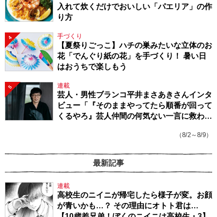
入れて炊くだけでおいしい「パエリア」の作
り方
手づくり
4
【夏祭りごっこ】ハチの巣みたいな立体のお
花「でんぐり紙の花」を手づくり！ 暑い日
はおうちで楽しもう
連載
5
芸人・男性ブランコ平井まさあきさんインタ
ビュー「『そのままやってたら順番が回って
くるやろ』芸人仲間の何気ない一言に救われ
てきたから、頑張れる」
（8/2～8/9）
最新記事
連載
高校生のニイニが帰宅したら様子が変。お顔
が青いかも…？ その理由にオトト君は…
【10歳差兄弟！ぼくのニイニは高校生・3】