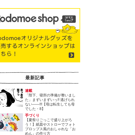
最新記事
連載
「陛下、寝所の準備が整いまし
た」まずいまずいっ!! 逃げられ
ない――!!!【母は転生しても母
でした・8】
手づくり
【夏祭りごっこで盛り上がろ
う！】紙皿やストローでフォト
プロップス風のおしゃれな「お
めん」の作り方