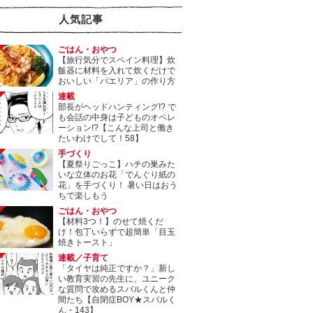
人気記事
ごはん・おやつ
【旅行気分でスペイン料理】炊
飯器に材料を入れて炊くだけで
おいしい「パエリア」の作り方
連載
部長がヘッドハンティング!? で
も会話の中身は子どものオペレ
ーション!?【こんな上司と働き
たいわけでして！58】
手づくり
【夏祭りごっこ】ハチの巣みた
いな立体のお花「でんぐり紙の
花」を手づくり！ 暑い日はおう
ちで楽しもう
ごはん・おやつ
【材料3つ！】のせて焼くだ
け！包丁いらずで超簡単「目玉
焼きトースト」
連載／子育て
「タイヤは純正ですか？」新し
い教育実習の先生に、ユニーク
な質問で攻めるスバルくんと仲
間たち【自閉症BOY★スバルく
ん・143】