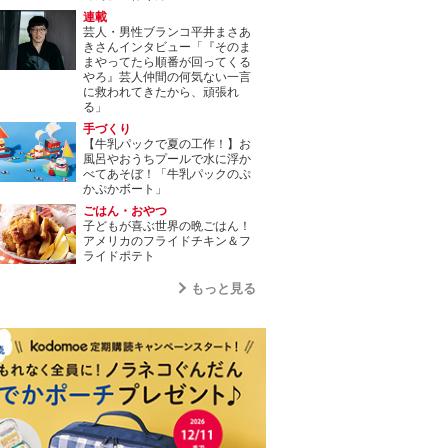
連載
芸人・男性ブランコ平井まさあ
きさんインタビュー「『そのま
まやってたら順番が回ってくる
やろ』芸人仲間の何気ない一言
に救われてきたから、頑張れ
る」
手づくり
【牛乳パックで夏の工作！】お
風呂やおうちプールで水に浮か
べてあそぼ！「牛乳パックのぷ
かぷかボート」
ごはん・おやつ
子どもが喜ぶ世界の晩ごはん！
アメリカのフライドチキン＆フ
ライドポテト
もっと見る