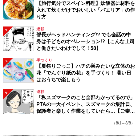
【旅行気分でスペイン料理】炊飯器に材料を
入れて炊くだけでおいしい「パエリア」の作
り方
連載
3
部長がヘッドハンティング!? でも会話の中
身は子どものオペレーション!?【こんな上司
と働きたいわけでして！58】
手づくり
4
【夏祭りごっこ】ハチの巣みたいな立体のお
花「でんぐり紙の花」を手づくり！ 暑い日
はおうちで楽しもう
連載
5
「私スズマークのこと全部わかってるので」
PTAの一大イベント、スズマークの集計日、
保護者と楽しく作業をしていたら…【ご奉仕
戦隊★PTA・19】
（8/1～8/8）