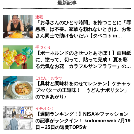
最新記事
連載
「お母さんのひとり時間」を持つことに「罪
悪感」は不要。家族を頼れないときは、お母
さん同士で助け合いたい【タベコト in
Berlin・130】
手づくり
【ボーネルンドのきせつとあそぼ！】画用紙
に、塗って、切って、貼って完成！ 夏を彩
る元気なお花「カラフルサンフラワー」の作
り方
ごはん・おやつ
【具材と調味料をのせてレンチン】ケチャッ
プ×バターの王道味！「うどんナポリタン」
のできあがり♪
イチオシ！
【週間ランキング！】NISAやファッション
の記事がランクイン！ kodomoe web 7月19
日～25日の週間TOP5★