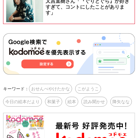
又吉直樹さん「『ぐりとぐら』が好き
すぎて、コントにしたことがありま
す」
キーワード：
おせんべやけたかな
こがようこ
今日の絵本だより
和菓子
絵本
読み聞かせ
降矢なな