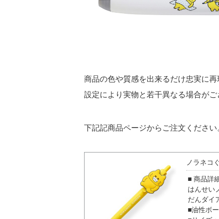
商品の色や質感を出来るだけ忠実に再
設定により実物と若干異なる場合がご
下記記商品ページからご注文ください
ノラネコ
■ 商品詳
はんせい
だんダイ
■油性ボー