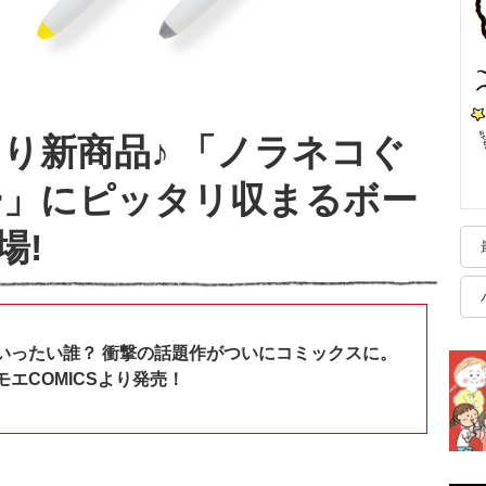
opより新商品♪ 「ノラネコぐ
ー」にピッタリ収まるボー
場!
いったい誰？ 衝撃の話題作がついにコミックスに。
エCOMICSより発売！