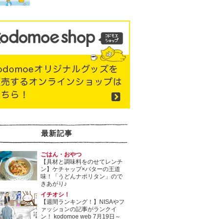
最新記事
ごはん・おやつ
【具材と調味料をのせてレンチ
ン】ケチャップ×バターの王道
味！「うどんナポリタン」ので
きあがり♪
イチオシ！
【週間ランキング！】NISAやフ
ァッションの記事がランクイ
ン！ kodomoe web 7月19日～