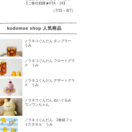
【ご奉仕戦隊★PTA・19】
（7/31～8/7）
kodomoe shop 人気商品
ノラネコぐんだん タンブラー
うみ
ノラネコぐんだん フロートグラ
ス うみ
ノラネコぐんだん デザートグラ
ス うみ
ノラネコぐんだん ぬいぐるみ
ワンワンちゃん
ノラネコぐんだん 2枚組フェ
イスタオル うみ