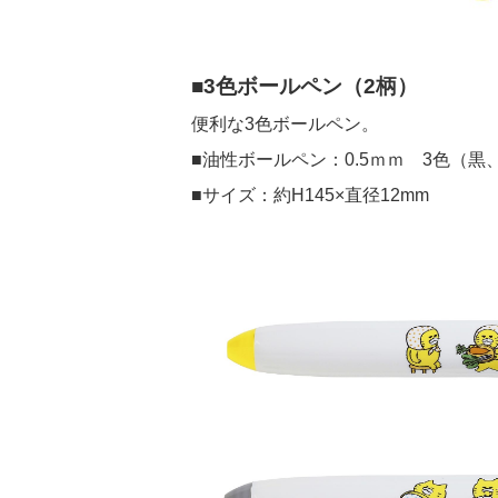
■3色ボールペン（2柄）
便利な3色ボールペン。
■油性ボールペン：0.5ｍｍ 3色（
■サイズ：約H145×直径12mm