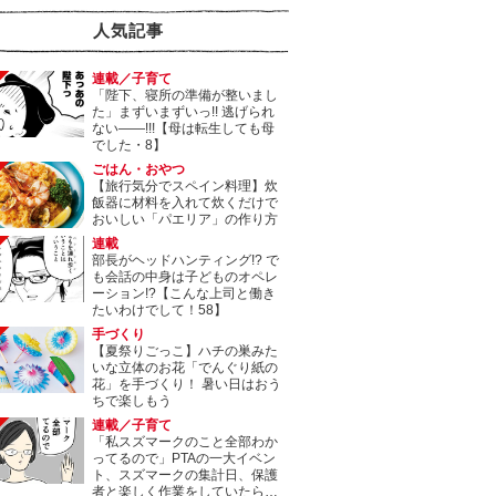
人気記事
連載／子育て
「陛下、寝所の準備が整いまし
た」まずいまずいっ!! 逃げられ
ない――!!!【母は転生しても母
でした・8】
ごはん・おやつ
【旅行気分でスペイン料理】炊
飯器に材料を入れて炊くだけで
おいしい「パエリア」の作り方
連載
部長がヘッドハンティング!? で
も会話の中身は子どものオペレ
ーション!?【こんな上司と働き
たいわけでして！58】
手づくり
【夏祭りごっこ】ハチの巣みた
いな立体のお花「でんぐり紙の
花」を手づくり！ 暑い日はおう
ちで楽しもう
連載／子育て
「私スズマークのこと全部わか
ってるので」PTAの一大イベン
ト、スズマークの集計日、保護
者と楽しく作業をしていたら…