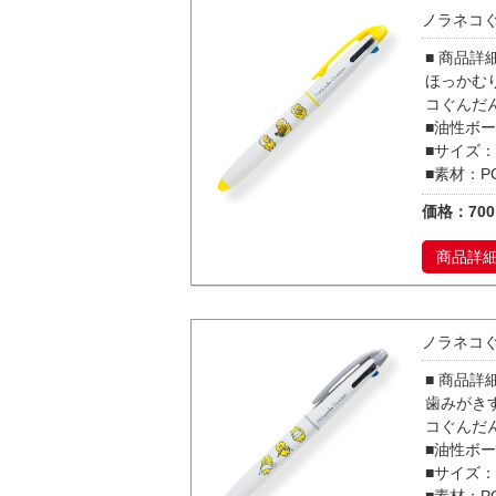
ノラネコぐ
■ 商品詳
ほっかむ
コぐんだ
■油性ボー
■サイズ：
■素材：P
価格：70
商品詳
ノラネコぐ
■ 商品詳
歯みがき
コぐんだ
■油性ボー
■サイズ：
■素材：P