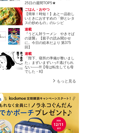
25日の週間TOP5★
ごはん・おやつ
【簡単！時短！】あと一品欲し
いときにおすすめの「卵とレタ
スの炒めもの」のレシピ
連載
『うどん対ラーメン やきそば
の逆襲』【親子の読み聞かせ
に。今日の絵本だより 第375
回】
連載
「陛下、寝所の準備が整いまし
た」まずいまずいっ!! 逃げられ
ない――!!!【母は転生しても母
でした・8】
もっと見る