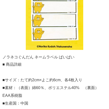
ノラネコぐんだん ネームラベル ばいばい
■ 商品詳細
■サイズ：たて約2cm×よこ約6cm、各4枚入り
■素材：（表面）綿60％、ポリエステル40% （裏面）
EAA系樹脂
■生産国：中国