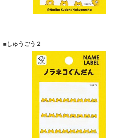
■しゅうごう２