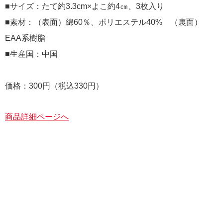
■サイズ：たて約3.3cm×よこ約4㎝、3枚入り
■素材：（表面）綿60％、ポリエステル40% （裏面）
EAA系樹脂
■生産国：中国
価格：300円（税込330円）
商品詳細ページへ