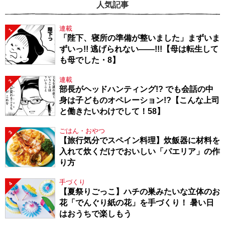
人気記事
連載
1
「陛下、寝所の準備が整いました」まずいま
ずいっ!! 逃げられない――!!!【母は転生して
も母でした・8】
連載
2
部長がヘッドハンティング!? でも会話の中
身は子どものオペレーション!?【こんな上司
と働きたいわけでして！58】
ごはん・おやつ
3
【旅行気分でスペイン料理】炊飯器に材料を
入れて炊くだけでおいしい「パエリア」の作
り方
手づくり
4
【夏祭りごっこ】ハチの巣みたいな立体のお
花「でんぐり紙の花」を手づくり！ 暑い日
はおうちで楽しもう