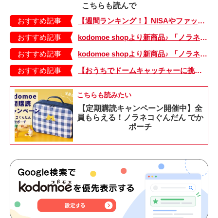
こちらも読んで
おすすめ記事
【週間ランキング！】NISAやファッションの記事がランクイン！ kodomoe web 7月19日～25日の週間TOP5★
おすすめ記事
kodomoe shopより新商品♪ 「ノラネコぐんだん」耐熱マグ3種が登場！
おすすめ記事
kodomoe shopより新商品♪ 「ノラネコぐんだん」なりきり帽子（大、小）が登場！
おすすめ記事
【おうちでドームキャッチャーに挑戦だ】アンパンマン わくわくドームキャッチャー
こちらも読みたい
【定期購読キャンペーン開催中】全
員もらえる！ノラネコぐんだん でか
ポーチ