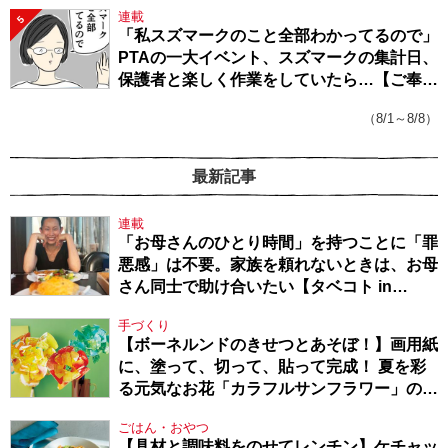
連載
5
「私スズマークのこと全部わかってるので」
PTAの一大イベント、スズマークの集計日、
保護者と楽しく作業をしていたら…【ご奉仕
戦隊★PTA・19】
（8/1～8/8）
最新記事
連載
「お母さんのひとり時間」を持つことに「罪
悪感」は不要。家族を頼れないときは、お母
さん同士で助け合いたい【タベコト in
Berlin・130】
手づくり
【ボーネルンドのきせつとあそぼ！】画用紙
に、塗って、切って、貼って完成！ 夏を彩
る元気なお花「カラフルサンフラワー」の作
り方
ごはん・おやつ
【具材と調味料をのせてレンチン】ケチャッ