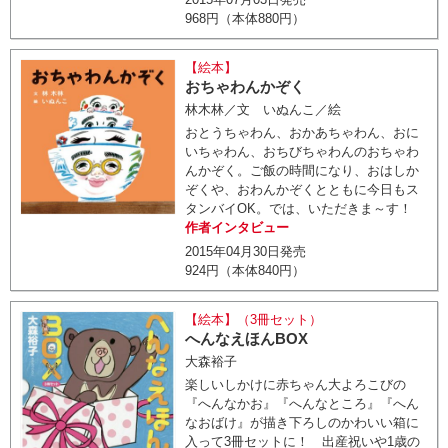
968円（本体880円）
【絵本】
おちゃわんかぞく
林木林／文 いぬんこ／絵
おとうちゃわん、おかあちゃわん、おに
いちゃわん、おちびちゃわんのおちゃわ
んかぞく。ご飯の時間になり、おはしか
ぞくや、おわんかぞくとともに今日もス
タンバイOK。では、いただきま～す！
作者インタビュー
2015年04月30日発売
924円（本体840円）
【絵本】（3冊セット）
へんなえほんBOX
大森裕子
楽しいしかけに赤ちゃん大よろこびの
『へんなかお』『へんなところ』『へん
なおばけ』が描き下ろしのかわいい箱に
入って3冊セットに！ 出産祝いや1歳の