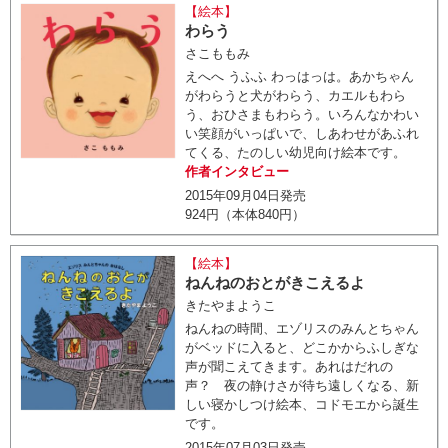
【絵本】
わらう
さこももみ
えへへ うふふ わっはっは。あかちゃん
がわらうと犬がわらう、カエルもわら
う、おひさまもわらう。いろんなかわい
い笑顔がいっぱいで、しあわせがあふれ
てくる、たのしい幼児向け絵本です。
作者インタビュー
2015年09月04日発売
924円（本体840円）
【絵本】
ねんねのおとがきこえるよ
きたやまようこ
ねんねの時間、エゾリスのみんとちゃん
がベッドに入ると、どこかからふしぎな
声が聞こえてきます。あれはだれの
声？ 夜の静けさが待ち遠しくなる、新
しい寝かしつけ絵本、コドモエから誕生
です。
2015年07月03日発売