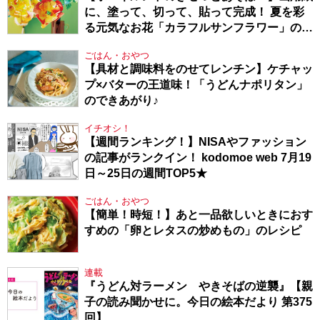
に、塗って、切って、貼って完成！ 夏を彩
る元気なお花「カラフルサンフラワー」の作
り方
ごはん・おやつ
【具材と調味料をのせてレンチン】ケチャッ
プ×バターの王道味！「うどんナポリタン」
のできあがり♪
イチオシ！
【週間ランキング！】NISAやファッション
の記事がランクイン！ kodomoe web 7月19
日～25日の週間TOP5★
ごはん・おやつ
【簡単！時短！】あと一品欲しいときにおす
すめの「卵とレタスの炒めもの」のレシピ
連載
『うどん対ラーメン やきそばの逆襲』【親
子の読み聞かせに。今日の絵本だより 第375
回】