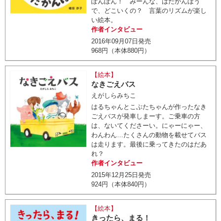
ぽんぽん！ みーんな、はだかんぼう
で、どこいくの？ 言葉のリズムが楽し
い絵本。
作者インタビュー
2016年09月07日発売
968円（本体880円）
【絵本】
なきごえバス
えがしらみちこ
はるちゃんとこぶたちゃんが作ったなき
ごえバスが発車しまーす。ご乗車の方
は、ないてくださーい。にゃーにゃー、
わんわん…たくさんの動物を載せてバス
は走ります。最後に乗ってきたのはだあ
れ？
作者インタビュー
2015年12月25日発売
924円（本体840円）
【絵本】
きったら、まる！