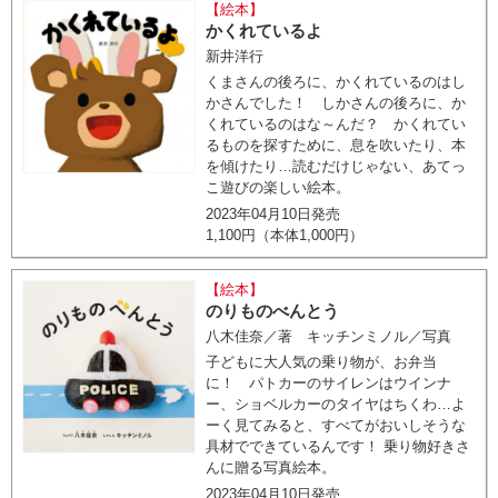
【絵本】
かくれているよ
新井洋行
くまさんの後ろに、かくれているのはし
かさんでした！ しかさんの後ろに、か
くれているのはな～んだ？ かくれてい
るものを探すために、息を吹いたり、本
を傾けたり…読むだけじゃない、あてっ
こ遊びの楽しい絵本。
2023年04月10日発売
1,100円（本体1,000円）
【絵本】
のりものべんとう
八木佳奈／著 キッチンミノル／写真
子どもに大人気の乗り物が、お弁当
に！ パトカーのサイレンはウインナ
ー、ショベルカーのタイヤはちくわ…よ
ーく見てみると、すべてがおいしそうな
具材でできているんです！ 乗り物好きさ
んに贈る写真絵本。
2023年04月10日発売