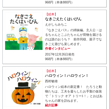
968円（本体880円）
【絵本】
なきごえたくはいびん
えがしらみちこ
『なきごえバス』の姉妹編。主人公・は
るちゃんとこぶたちゃんが荷物を届ける
のは誰のおうち？ 前作同様、親子でな
きごえ遊びも楽しめます。
作者インタビュー
2017年12月26日発売
968円（本体880円）
【絵本】
ハロウィン！ハロウィン！
西村敏雄
ハロウィン絵本の新定番！ たろうと動
物たちは、工夫を凝らしたお手製の仮装
で「トリック オア トリーﾄ！」とおばあ
ちゃんの家を訪ねます。
紹介記事