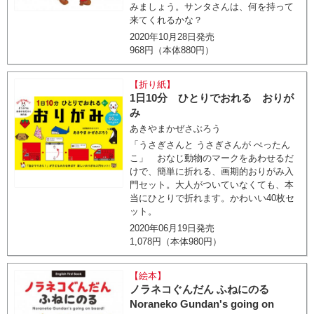
みましょう。サンタさんは、何を持って
来てくれるかな？
2020年10月28日発売
968円（本体880円）
【折り紙】
1日10分 ひとりでおれる おりが
み
あきやまかぜさぶろう
「うさぎさんと うさぎさんが ぺったん
こ」 おなじ動物のマークをあわせるだ
けで、簡単に折れる、画期的おりがみ入
門セット。大人がついていなくても、本
当にひとりで折れます。かわいい40枚セ
ット。
2020年06月19日発売
1,078円（本体980円）
【絵本】
ノラネコぐんだん ふねにのる
Noraneko Gundan's going on