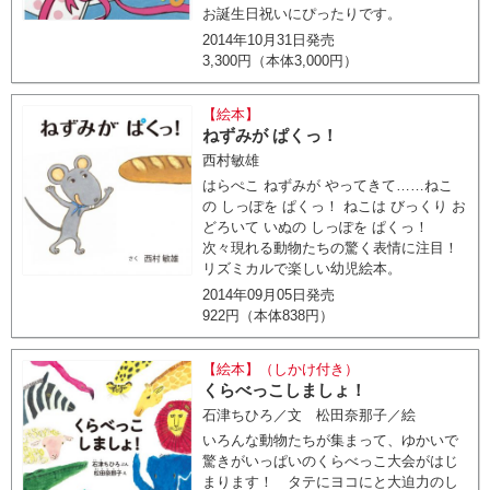
お誕生日祝いにぴったりです。
2014年10月31日発売
3,300円（本体3,000円）
【絵本】
ねずみが ぱくっ！
西村敏雄
はらぺこ ねずみが やってきて……ねこ
の しっぽを ぱくっ！ ねこは びっくり お
どろいて いぬの しっぽを ぱくっ！
次々現れる動物たちの驚く表情に注目！
リズミカルで楽しい幼児絵本。
2014年09月05日発売
922円（本体838円）
【絵本】（しかけ付き）
くらべっこしましょ！
石津ちひろ／文 松田奈那子／絵
いろんな動物たちが集まって、ゆかいで
驚きがいっぱいのくらべっこ大会がはじ
まります！ タテにヨコにと大迫力のし