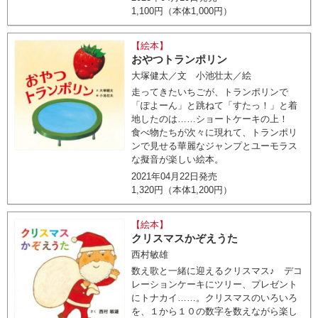
1,100円（本体1,000円）
【絵本】
おやつトランポリン
大塚健太／文 小池壮太／絵
走ってきたいちごが、トランポリンで
「ぽよーん」と跳ねて「すたっ！」と着
地したのは……ショートケーキの上！
食べ物たちが次々に現れて、トランポリ
ンで見せる華麗なジャンプとユーモラス
な擬音が楽しい絵本。
2021年04月22日発売
1,320円（本体1,200円）
【絵本】
クリスマスかぞえうた
西村敏雄
数え歌と一緒に迎えるクリスマス♪ デコ
レーションケーキにツリー、プレゼント
にトナカイ……。クリスマスのいろいろ
を、１から１０の数字を数えながら楽し