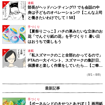
連載
3
部長がヘッドハンティング!? でも会話の中
身は子どものオペレーション!?【こんな上司
と働きたいわけでして！58】
手づくり
4
【夏祭りごっこ】ハチの巣みたいな立体のお
花「でんぐり紙の花」を手づくり！ 暑い日
はおうちで楽しもう
連載
5
「私スズマークのこと全部わかってるので」
PTAの一大イベント、スズマークの集計日、
保護者と楽しく作業をしていたら…【ご奉仕
戦隊★PTA・19】
（8/1～8/8）
最新記事
手づくり
【ボーネルンドのきせつとあそぼ！】画用紙