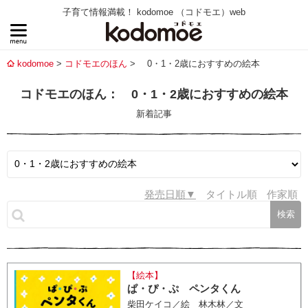
子育て情報満載！ kodomoe （コドモエ）web
kodomoe
コドモエのほん
0・1・2歳におすすめの絵本
コドモエのほん： 0・1・2歳におすすめの絵本
新着記事
発売日順
タイトル順
作家順
【絵本】
ぱ・ぴ・ぷ ペンタくん
柴田ケイコ／絵 林木林／文