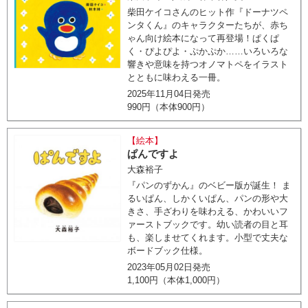
柴田ケイコさんのヒット作『ドーナツペ
ンタくん』のキャラクターたちが、赤ち
ゃん向け絵本になって再登場！ぱくぱ
く・ぴよぴよ・ぷかぷか……いろいろな
響きや意味を持つオノマトペをイラスト
とともに味わえる一冊。
2025年11月04日発売
990円（本体900円）
【絵本】
ぱんですよ
大森裕子
『パンのずかん』のベビー版が誕生！ ま
るいぱん、しかくいぱん、パンの形や大
きさ、手ざわりを味わえる、かわいいフ
ァーストブックです。幼い読者の目と耳
も、楽しませてくれます。小型で丈夫な
ボードブック仕様。
2023年05月02日発売
1,100円（本体1,000円）