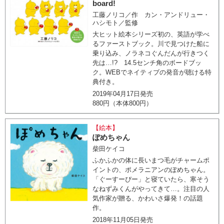
board!
工藤ノリコ／作 カン・アンドリュー・
ハシモト／監修
大ヒット絵本シリーズ初の、英語が学べ
るファーストブック。川で見つけた船に
乗り込み、ノラネコぐんだんが行きつく
先は…!? 14.5センチ角のボードブッ
ク。WEBでネイティブの発音が聴ける特
典付き。
2019年04月17日発売
880円（本体800円）
【絵本】
ぽめちゃん
柴田ケイコ
ふかふかの体に長いまつ毛がチャームポ
イントの、ポメラニアンのぽめちゃん。
「ぐーすーぴー」と寝ていたら、寒そう
なねずみくんがやってきて…。注目の人
気作家が贈る、かわいさ爆発！の話題
作。
2018年11月05日発売