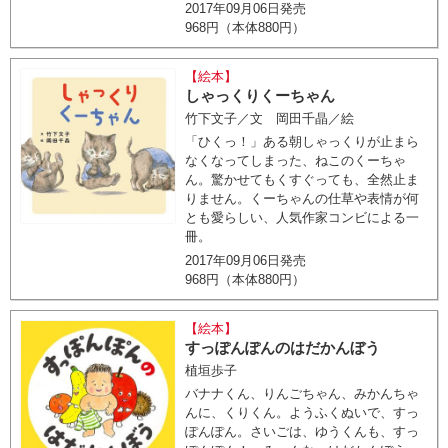
2017年09月06日発売
968円（本体880円）
【絵本】
しゃっくりくーちゃん
竹下文子／文 岡田千晶／絵
「ひくっ！」ある朝しゃっくりが止まら
なくなってしまった、ねこのくーちゃ
ん。驚かせてもくすぐっても、全然止ま
りません。くーちゃんの仕草や表情が何
とも愛らしい、人気作家コンビによる一
冊。
2017年09月06日発売
968円（本体880円）
【絵本】
すっぽんぽんのはだかんぼう
植垣歩子
バナナくん、りんごちゃん、みかんちゃ
んに、くりくん。ようふくぬいで、すっ
ぽんぽん。さいごは、ゆうくんも、すっ