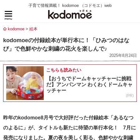
子育て情報満載！ kodomoe （コドモエ）web
kodomoe
絵本
kodomoeの付録絵本が単行本に！「ひみつのはな
び」で色鮮やかな刺繍の花火を楽しんで♪
2025年8月24日
こちらも読みたい
【おうちでドームキャッチャーに挑戦
だ】アンパンマン わくわくドームキャ
ッチャー
(PR)
昨年のkodomoe8月号で大好評だった付録絵本「あるなつ
のよるに」が、タイトルも新たに待望の単行本化！ 7月に
発売になりました。
夏の夜を美しく彩る、色鮮やかな刺繍