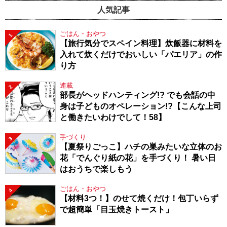
人気記事
ごはん・おやつ
1
【旅行気分でスペイン料理】炊飯器に材料を
入れて炊くだけでおいしい「パエリア」の作
り方
連載
2
部長がヘッドハンティング!? でも会話の中
身は子どものオペレーション!?【こんな上司
と働きたいわけでして！58】
手づくり
3
【夏祭りごっこ】ハチの巣みたいな立体のお
花「でんぐり紙の花」を手づくり！ 暑い日
はおうちで楽しもう
ごはん・おやつ
4
【材料3つ！】のせて焼くだけ！包丁いらず
で超簡単「目玉焼きトースト」