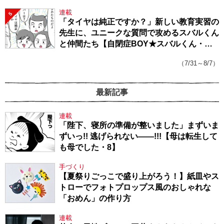
連載
5
「タイヤは純正ですか？」新しい教育実習の
先生に、ユニークな質問で攻めるスバルくん
と仲間たち【自閉症BOY★スバルくん・
143】
（7/31～8/7）
最新記事
連載
「陛下、寝所の準備が整いました」まずいま
ずいっ!! 逃げられない――!!!【母は転生して
も母でした・8】
手づくり
【夏祭りごっこで盛り上がろう！】紙皿やス
トローでフォトプロップス風のおしゃれな
「おめん」の作り方
連載