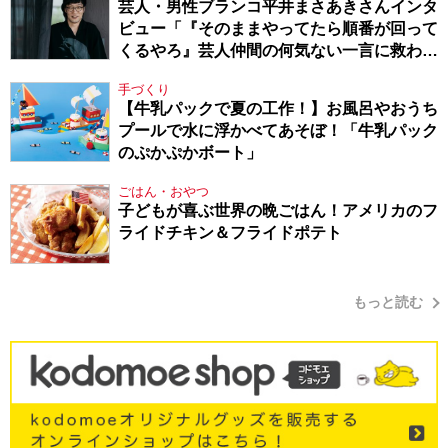
芸人・男性ブランコ平井まさあきさんインタ
ビュー「『そのままやってたら順番が回って
くるやろ』芸人仲間の何気ない一言に救われ
てきたから、頑張れる」
手づくり
【牛乳パックで夏の工作！】お風呂やおうち
プールで水に浮かべてあそぼ！「牛乳パック
のぷかぷかボート」
ごはん・おやつ
子どもが喜ぶ世界の晩ごはん！アメリカのフ
ライドチキン＆フライドポテト
もっと読む