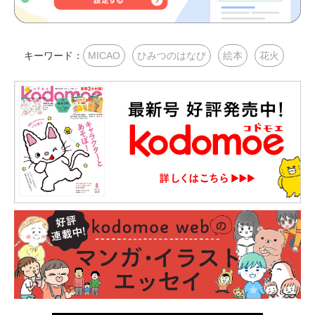
キーワード：
MICAO
ひみつのはなび
絵本
花火