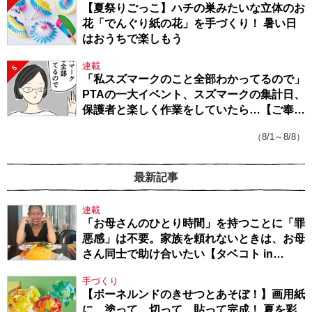
【夏祭りごっこ】ハチの巣みたいな立体のお
花「でんぐり紙の花」を手づくり！ 暑い日
はおうちで楽しもう
連載
5
「私スズマークのこと全部わかってるので」
PTAの一大イベント、スズマークの集計日、
保護者と楽しく作業をしていたら…【ご奉仕
戦隊★PTA・19】
（8/1～8/8）
最新記事
連載
「お母さんのひとり時間」を持つことに「罪
悪感」は不要。家族を頼れないときは、お母
さん同士で助け合いたい【タベコト in
Berlin・130】
手づくり
【ボーネルンドのきせつとあそぼ！】画用紙
に、塗って、切って、貼って完成！ 夏を彩