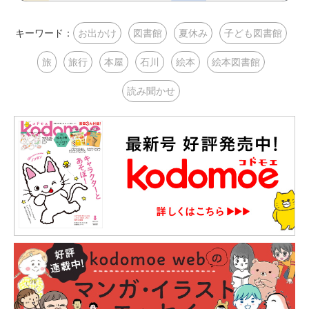
キーワード：
お出かけ
図書館
夏休み
子ども図書館
旅
旅行
本屋
石川
絵本
絵本図書館
読み聞かせ