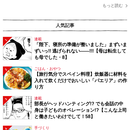
もっと読む
人気記事
連載
1
「陛下、寝所の準備が整いました」まずいま
ずいっ!! 逃げられない――!!!【母は転生して
も母でした・8】
ごはん・おやつ
2
【旅行気分でスペイン料理】炊飯器に材料を
入れて炊くだけでおいしい「パエリア」の作
り方
連載
3
部長がヘッドハンティング!? でも会話の中
身は子どものオペレーション!?【こんな上司
と働きたいわけでして！58】
手づくり
4