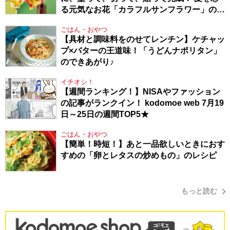
る元気なお花「カラフルサンフラワー」の作
り方
ごはん・おやつ
【具材と調味料をのせてレンチン】ケチャッ
プ×バターの王道味！「うどんナポリタン」
のできあがり♪
イチオシ！
【週間ランキング！】NISAやファッション
の記事がランクイン！ kodomoe web 7月19
日～25日の週間TOP5★
ごはん・おやつ
【簡単！時短！】あと一品欲しいときにおす
すめの「卵とレタスの炒めもの」のレシピ
もっと読む