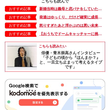
こちらも読んで
おすすめ記事
新婚当時は義母と恋バナをしていたけれど…、今は義父マキオさんにグチり中【しぶしぶ同居したら義父が最高だった件・24】
おすすめ記事
発達はゆっくり、だけど確実に成長してるって実感できる【少し大変で、すっごく幸せ～ドラベ症候群の娘と心臓に毛の生えた母～・46】
おすすめ記事
怒りすぎたあと浮かぶのは悪い未来ばかり。落ち込む母に息子がかけた言葉【むすこと私のやんごとなき日常・25】
おすすめ記事
【おうちでドームキャッチャーに挑戦だ】アンパンマン わくわくドームキャッチャー
こちらも読みたい
俳優・青木崇高さんインタビュー
「子どもの頃から『ほんまか？』
と、一旦立ち止まって考えるタイプ
です」