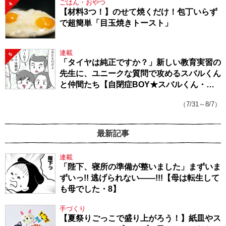
ごはん・おやつ
4
【材料3つ！】のせて焼くだけ！包丁いらず
で超簡単「目玉焼きトースト」
連載
5
「タイヤは純正ですか？」新しい教育実習の
先生に、ユニークな質問で攻めるスバルくん
と仲間たち【自閉症BOY★スバルくん・
143】
（7/31～8/7）
最新記事
連載
「陛下、寝所の準備が整いました」まずいま
ずいっ!! 逃げられない――!!!【母は転生して
も母でした・8】
手づくり
【夏祭りごっこで盛り上がろう！】紙皿やス