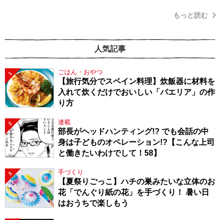
もっと読む
人気記事
ごはん・おやつ
1
【旅行気分でスペイン料理】炊飯器に材料を
入れて炊くだけでおいしい「パエリア」の作
り方
連載
2
部長がヘッドハンティング!? でも会話の中
身は子どものオペレーション!?【こんな上司
と働きたいわけでして！58】
手づくり
3
【夏祭りごっこ】ハチの巣みたいな立体のお
花「でんぐり紙の花」を手づくり！ 暑い日
はおうちで楽しもう