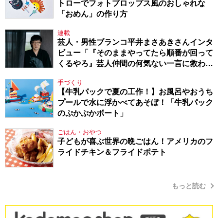
トローでフォトプロップス風のおしゃれな
「おめん」の作り方
連載
芸人・男性ブランコ平井まさあきさんインタ
ビュー「『そのままやってたら順番が回って
くるやろ』芸人仲間の何気ない一言に救われ
てきたから、頑張れる」
手づくり
【牛乳パックで夏の工作！】お風呂やおうち
プールで水に浮かべてあそぼ！「牛乳パック
のぷかぷかボート」
ごはん・おやつ
子どもが喜ぶ世界の晩ごはん！アメリカのフ
ライドチキン＆フライドポテト
もっと読む