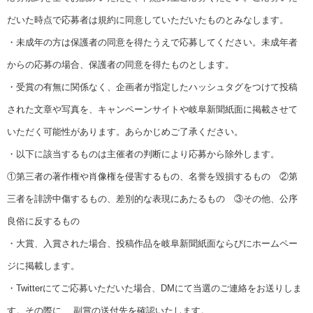
だいた時点で応募者は規約に同意していただいたものとみなします。
・未成年の方は保護者の同意を得たうえで応募してください。未成年者
からの応募の場合、保護者の同意を得たものとします。
・受賞の有無に関係なく、企画者が指定したハッシュタグをつけて投稿
された文章や写真を、キャンペーンサイトや岐阜新聞紙面に掲載させて
いただく可能性があります。あらかじめご了承ください。
・以下に該当するものは主催者の判断により応募から除外します。
①第三者の著作権や肖像権を侵害するもの、名誉を毀損するもの
②第
三者を誹謗中傷するもの、差別的な表現にあたるもの
③その他、公序
良俗に反するもの
・大賞、入賞された場合、投稿作品を岐阜新聞紙面ならびにホームペー
ジに掲載します。
・Twitterにてご応募いただいた場合、DMにて当選のご連絡をお送りしま
す。その際に、 副賞の送付先を確認いたします。