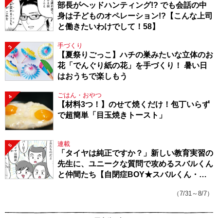
部長がヘッドハンティング!? でも会話の中
身は子どものオペレーション!?【こんな上司
と働きたいわけでして！58】
手づくり
3
【夏祭りごっこ】ハチの巣みたいな立体のお
花「でんぐり紙の花」を手づくり！ 暑い日
はおうちで楽しもう
ごはん・おやつ
4
【材料3つ！】のせて焼くだけ！包丁いらず
で超簡単「目玉焼きトースト」
連載
5
「タイヤは純正ですか？」新しい教育実習の
先生に、ユニークな質問で攻めるスバルくん
と仲間たち【自閉症BOY★スバルくん・
143】
（7/31～8/7）