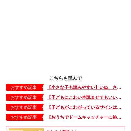
こちらも読んで
おすすめ記事
【小さな子も読みやすい】いぬ、さる、うさぎ、ゴリラにあひる…動物たちのまねっこできるかな？『まねまねっこ』発売中！
おすすめ記事
【子どもにこわい本読ませてもいいの？】「子どもはどのようなものにこわさを感じやすいのでしょうか？」
おすすめ記事
【子どもがこわがっているサインは？】「読み聞かせのとき、子どもがこわがっていると判断できるサインを教えてください！」
おすすめ記事
【おうちでドームキャッチャーに挑戦だ】アンパンマン わくわくドームキャッチャー