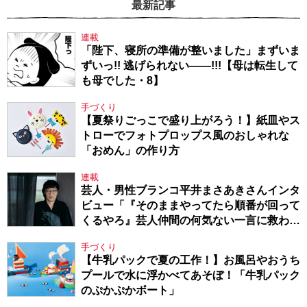
最新記事
連載
「陛下、寝所の準備が整いました」まずいま
ずいっ!! 逃げられない――!!!【母は転生して
も母でした・8】
手づくり
【夏祭りごっこで盛り上がろう！】紙皿やス
トローでフォトプロップス風のおしゃれな
「おめん」の作り方
連載
芸人・男性ブランコ平井まさあきさんインタ
ビュー「『そのままやってたら順番が回って
くるやろ』芸人仲間の何気ない一言に救われ
てきたから、頑張れる」
手づくり
【牛乳パックで夏の工作！】お風呂やおうち
プールで水に浮かべてあそぼ！「牛乳パック
のぷかぷかボート」