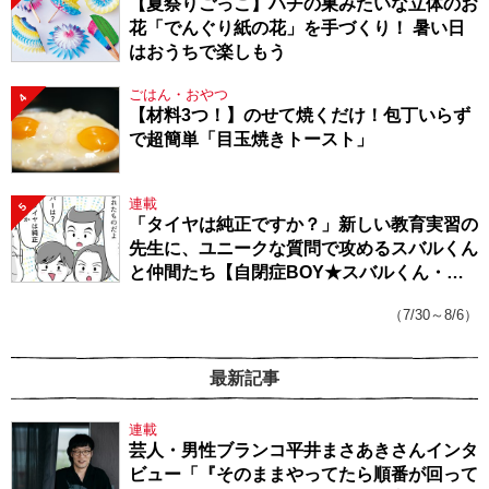
【夏祭りごっこ】ハチの巣みたいな立体のお
花「でんぐり紙の花」を手づくり！ 暑い日
はおうちで楽しもう
ごはん・おやつ
4
【材料3つ！】のせて焼くだけ！包丁いらず
で超簡単「目玉焼きトースト」
連載
5
「タイヤは純正ですか？」新しい教育実習の
先生に、ユニークな質問で攻めるスバルくん
と仲間たち【自閉症BOY★スバルくん・
143】
（7/30～8/6）
最新記事
連載
芸人・男性ブランコ平井まさあきさんインタ
ビュー「『そのままやってたら順番が回って