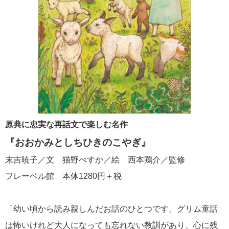
原典に忠実な再話文で楽しむ名作
『おおかみとしちひきのこやぎ』
末吉暁子／文 猫野ぺすか／絵 西本鶏介／監修
フレーベル館 本体1280円＋税
「幼い頃から読み親しんだお話のひとつです。グリム童話
は怖いけれど大人になっても忘れない教訓があり、心に残