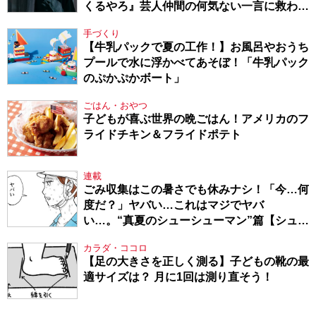
くるやろ』芸人仲間の何気ない一言に救われ
てきたから、頑張れる」
手づくり
【牛乳パックで夏の工作！】お風呂やおうち
プールで水に浮かべてあそぼ！「牛乳パック
のぷかぷかボート」
ごはん・おやつ
子どもが喜ぶ世界の晩ごはん！アメリカのフ
ライドチキン＆フライドポテト
連載
ごみ収集はこの暑さでも休みナシ！「今…何
度だ？」ヤバい…これはマジでヤバ
い…。“真夏のシューシューマン”篇【シュー
シューマン・17】
カラダ・ココロ
【足の大きさを正しく測る】子どもの靴の最
適サイズは？ 月に1回は測り直そう！