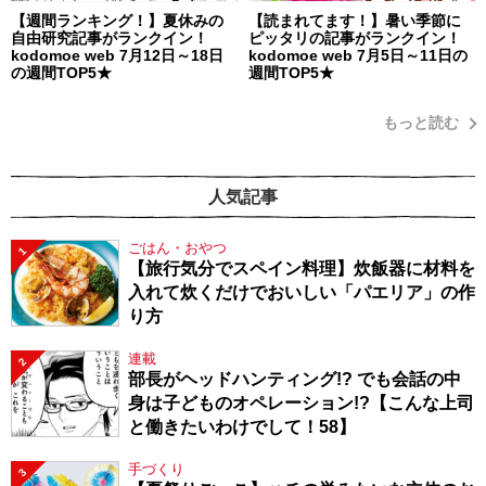
【週間ランキング！】夏休みの
【読まれてます！】暑い季節に
自由研究記事がランクイン！
ピッタリの記事がランクイン！
kodomoe web 7月12日～18日
kodomoe web 7月5日～11日の
の週間TOP5★
週間TOP5★
もっと読む
人気記事
ごはん・おやつ
1
【旅行気分でスペイン料理】炊飯器に材料を
入れて炊くだけでおいしい「パエリア」の作
り方
連載
2
部長がヘッドハンティング!? でも会話の中
身は子どものオペレーション!?【こんな上司
と働きたいわけでして！58】
手づくり
3