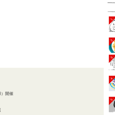
1
2
3
4
博）開催
5
還