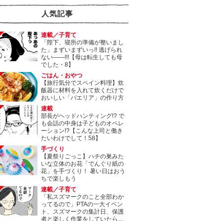
人気記事
連載／子育て
「陛下、寝所の準備が整いまし
た」まずいまずいっ!! 逃げられ
ない――!!!【母は転生しても母
でした・8】
ごはん・おやつ
【旅行気分でスペイン料理】炊
飯器に材料を入れて炊くだけで
おいしい「パエリア」の作り方
連載
部長がヘッドハンティング!? で
も会話の中身は子どものオペレ
ーション!?【こんな上司と働き
たいわけでして！58】
手づくり
【夏祭りごっこ】ハチの巣みた
いな立体のお花「でんぐり紙の
花」を手づくり！ 暑い日はおう
ちで楽しもう
連載／子育て
「私スズマークのこと全部わか
ってるので」PTAの一大イベン
ト、スズマークの集計日、保護
者と楽しく作業をしていたら…