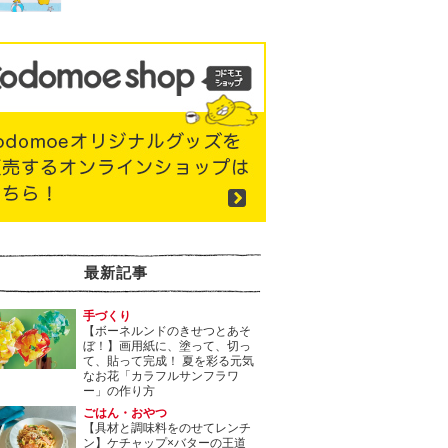
最新記事
手づくり
【ボーネルンドのきせつとあそ
ぼ！】画用紙に、塗って、切っ
て、貼って完成！ 夏を彩る元気
なお花「カラフルサンフラワ
ー」の作り方
ごはん・おやつ
【具材と調味料をのせてレンチ
ン】ケチャップ×バターの王道