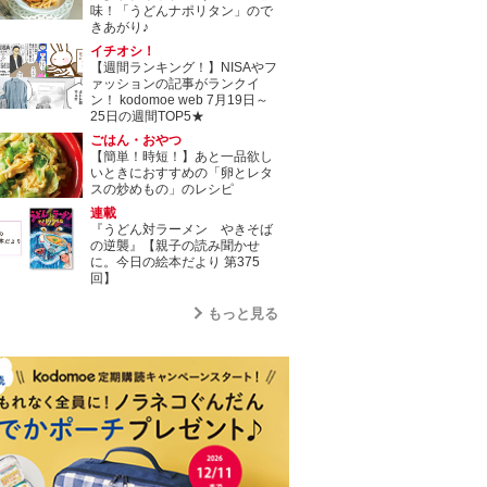
味！「うどんナポリタン」ので
きあがり♪
イチオシ！
【週間ランキング！】NISAやフ
ァッションの記事がランクイ
ン！ kodomoe web 7月19日～
25日の週間TOP5★
ごはん・おやつ
【簡単！時短！】あと一品欲し
いときにおすすめの「卵とレタ
スの炒めもの」のレシピ
連載
『うどん対ラーメン やきそば
の逆襲』【親子の読み聞かせ
に。今日の絵本だより 第375
回】
もっと見る