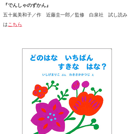
『でんしゃのずかん』
五十嵐美和子／作 近藤圭一郎／監修 白泉社 試し読み
は
こちら