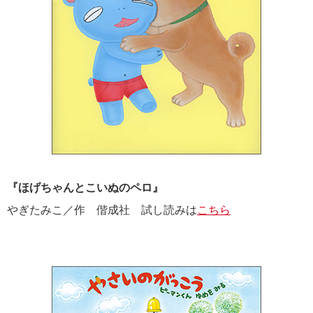
『ほげちゃんとこいぬのペロ』
やぎたみこ／作 偕成社 試し読みは
こちら