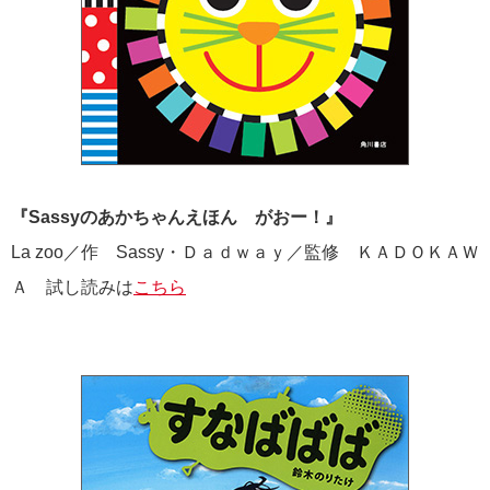
『Sassyのあかちゃんえほん がおー！』
La zoo／作 Sassy・Ｄａｄｗａｙ／監修 ＫＡＤＯＫＡＷ
Ａ 試し読みは
こちら