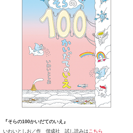
『そらの100かいだてのいえ』
いわいとしお／作 偕成社 試し読みは
こちら