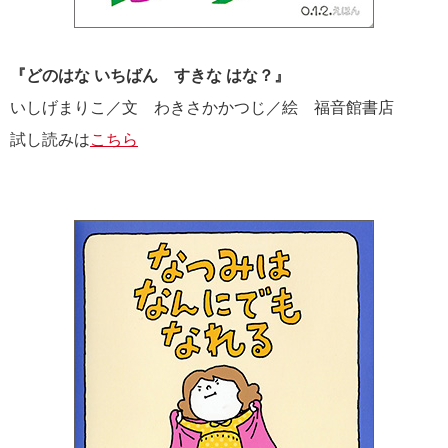
『どのはな いちばん すきな はな？』
いしげまりこ／文 わきさかかつじ／絵 福音館書店
試し読みは
こちら