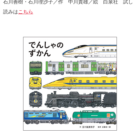
石川善樹・石川理沙子／作 中川貴雄／絵 白泉社 試し
読みは
こちら