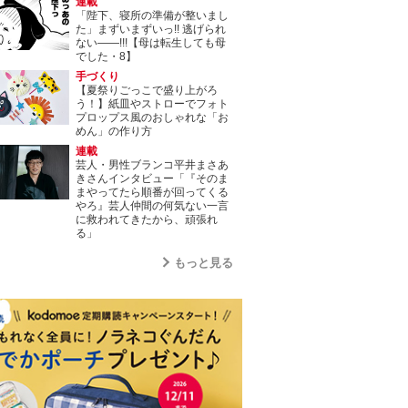
連載
「陛下、寝所の準備が整いまし
た」まずいまずいっ!! 逃げられ
ない――!!!【母は転生しても母
でした・8】
手づくり
【夏祭りごっこで盛り上がろ
う！】紙皿やストローでフォト
プロップス風のおしゃれな「お
めん」の作り方
連載
芸人・男性ブランコ平井まさあ
きさんインタビュー「『そのま
まやってたら順番が回ってくる
やろ』芸人仲間の何気ない一言
に救われてきたから、頑張れ
る」
もっと見る