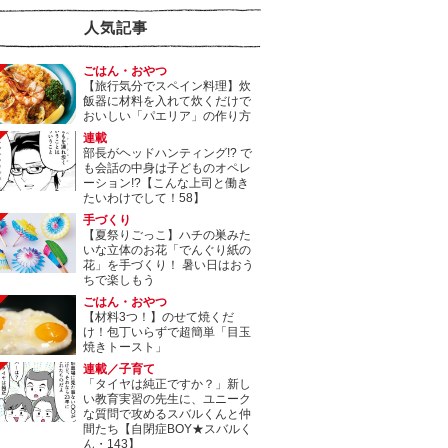
人気記事
ごはん・おやつ
【旅行気分でスペイン料理】炊
飯器に材料を入れて炊くだけで
おいしい「パエリア」の作り方
連載
部長がヘッドハンティング!? で
も会話の中身は子どものオペレ
ーション!?【こんな上司と働き
たいわけでして！58】
手づくり
【夏祭りごっこ】ハチの巣みた
いな立体のお花「でんぐり紙の
花」を手づくり！ 暑い日はおう
ちで楽しもう
ごはん・おやつ
【材料3つ！】のせて焼くだ
け！包丁いらずで超簡単「目玉
焼きトースト」
連載／子育て
「タイヤは純正ですか？」新し
い教育実習の先生に、ユニーク
な質問で攻めるスバルくんと仲
間たち【自閉症BOY★スバルく
ん・143】