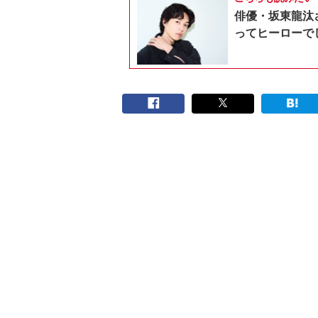
俳優・坂東龍汰
ってヒーローで