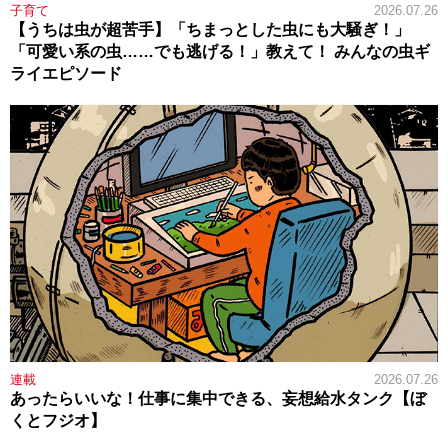
子育て
2026.07.26
【うちは虫が超苦手】「ちまっとした虫にも大騒ぎ！」
「可愛い系の虫……でも逃げる！」教えて！ みんなの虫ギ
ライエピソード
連載
2026.07.26
あったらいいな！仕事に集中できる、妄想給水タンク【ぼ
くとフジオ】