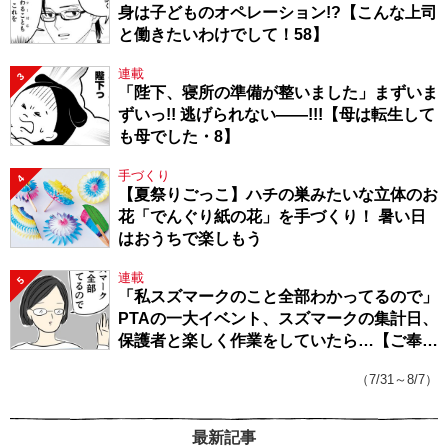
身は子どものオペレーション!?【こんな上司
と働きたいわけでして！58】
連載
3
「陛下、寝所の準備が整いました」まずいま
ずいっ!! 逃げられない――!!!【母は転生して
も母でした・8】
手づくり
4
【夏祭りごっこ】ハチの巣みたいな立体のお
花「でんぐり紙の花」を手づくり！ 暑い日
はおうちで楽しもう
連載
5
「私スズマークのこと全部わかってるので」
PTAの一大イベント、スズマークの集計日、
保護者と楽しく作業をしていたら…【ご奉仕
戦隊★PTA・19】
（7/31～8/7）
最新記事