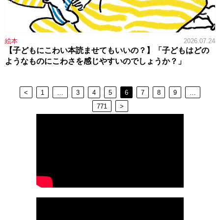
絵本
2026.07.24
【子どもにこわい本読ませてもいいの？】「子どもはどの
ようなものにこわさを感じやすいのでしょうか？」
<
1
…
3
4
5
6
7
8
9
…
771
>