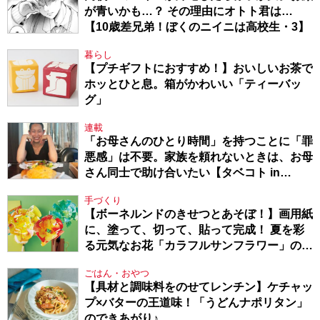
が青いかも…？ その理由にオトト君は…
【10歳差兄弟！ぼくのニイニは高校生・3】
暮らし
【プチギフトにおすすめ！】おいしいお茶で
ホッとひと息。箱がかわいい「ティーバッ
グ」
連載
「お母さんのひとり時間」を持つことに「罪
悪感」は不要。家族を頼れないときは、お母
さん同士で助け合いたい【タベコト in
Berlin・130】
手づくり
【ボーネルンドのきせつとあそぼ！】画用紙
に、塗って、切って、貼って完成！ 夏を彩
る元気なお花「カラフルサンフラワー」の作
り方
ごはん・おやつ
【具材と調味料をのせてレンチン】ケチャッ
プ×バターの王道味！「うどんナポリタン」
のできあがり♪