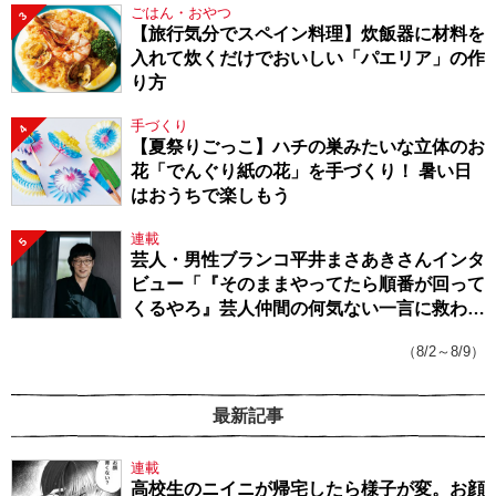
ごはん・おやつ
3
【旅行気分でスペイン料理】炊飯器に材料を
入れて炊くだけでおいしい「パエリア」の作
り方
手づくり
4
【夏祭りごっこ】ハチの巣みたいな立体のお
花「でんぐり紙の花」を手づくり！ 暑い日
はおうちで楽しもう
連載
5
芸人・男性ブランコ平井まさあきさんインタ
ビュー「『そのままやってたら順番が回って
くるやろ』芸人仲間の何気ない一言に救われ
てきたから、頑張れる」
（8/2～8/9）
最新記事
連載
高校生のニイニが帰宅したら様子が変。お顔