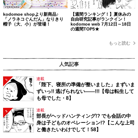
kodomoe shopより新商品♪
【週間ランキング！】夏休みの
「ノラネコぐんだん」なりきり
自由研究記事がランクイン！
帽子（大、小）が登場！
kodomoe web 7月12日～18日
の週間TOP5★
もっと読む
人気記事
連載
1
「陛下、寝所の準備が整いました」まずいま
ずいっ!! 逃げられない――!!!【母は転生して
も母でした・8】
連載
2
部長がヘッドハンティング!? でも会話の中
身は子どものオペレーション!?【こんな上司
と働きたいわけでして！58】