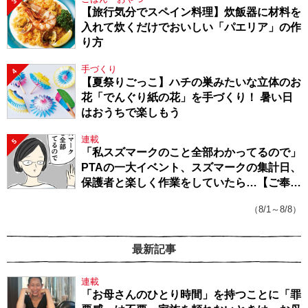
3
【旅行気分でスペイン料理】炊飯器に材料を
入れて炊くだけでおいしい「パエリア」の作
り方
手づくり
4
【夏祭りごっこ】ハチの巣みたいな立体のお
花「でんぐり紙の花」を手づくり！ 暑い日
はおうちで楽しもう
連載
5
「私スズマークのこと全部わかってるので」
PTAの一大イベント、スズマークの集計日、
保護者と楽しく作業をしていたら…【ご奉仕
戦隊★PTA・19】
（8/1～8/8）
最新記事
連載
「お母さんのひとり時間」を持つことに「罪