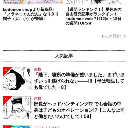
kodomoe shopより新商品♪
【週間ランキング！】夏休みの
「ノラネコぐんだん」なりきり
自由研究記事がランクイン！
帽子（大、小）が登場！
kodomoe web 7月12日～18日
の週間TOP5★
もっと読む
人気記事
連載
1
「陛下、寝所の準備が整いました」まずいま
ずいっ!! 逃げられない――!!!【母は転生して
も母でした・8】
連載
2
部長がヘッドハンティング!? でも会話の中
身は子どものオペレーション!?【こんな上司
と働きたいわけでして！58】
ごはん・おやつ