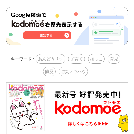
キーワード：
あんどうりす
子育て
抱っこ
育児
防災
防災ノウハウ