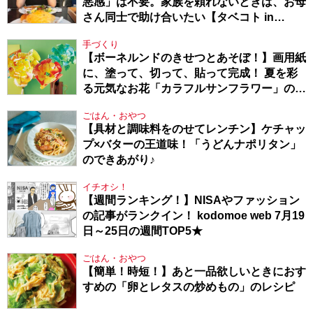
悪感」は不要。家族を頼れないときは、お母
さん同士で助け合いたい【タベコト in
Berlin・130】
手づくり
【ボーネルンドのきせつとあそぼ！】画用紙
に、塗って、切って、貼って完成！ 夏を彩
る元気なお花「カラフルサンフラワー」の作
り方
ごはん・おやつ
【具材と調味料をのせてレンチン】ケチャッ
プ×バターの王道味！「うどんナポリタン」
のできあがり♪
イチオシ！
【週間ランキング！】NISAやファッション
の記事がランクイン！ kodomoe web 7月19
日～25日の週間TOP5★
ごはん・おやつ
【簡単！時短！】あと一品欲しいときにおす
すめの「卵とレタスの炒めもの」のレシピ