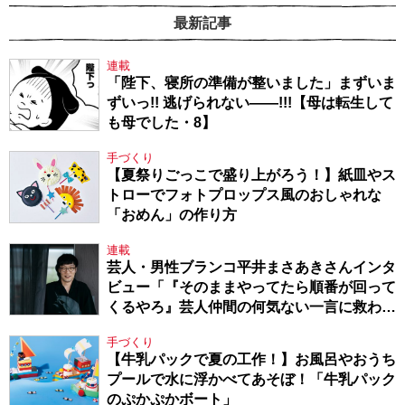
最新記事
連載
「陛下、寝所の準備が整いました」まずいま
ずいっ!! 逃げられない――!!!【母は転生して
も母でした・8】
手づくり
【夏祭りごっこで盛り上がろう！】紙皿やス
トローでフォトプロップス風のおしゃれな
「おめん」の作り方
連載
芸人・男性ブランコ平井まさあきさんインタ
ビュー「『そのままやってたら順番が回って
くるやろ』芸人仲間の何気ない一言に救われ
てきたから、頑張れる」
手づくり
【牛乳パックで夏の工作！】お風呂やおうち
プールで水に浮かべてあそぼ！「牛乳パック
のぷかぷかボート」