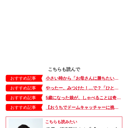
こちらも読んで
おすすめ記事
小さい時から「お母さんに勝ちたい」と思ってた。それが「余裕」になった今、思うこと【大きくなってく娘と私・63】
おすすめ記事
やったー、みつけた！…で？「ひとにシール」ってなんだそれ【オクラ一家のシュールな日常・4】
おすすめ記事
5歳になった娘が、しゃべることは奇跡だった【少し大変で、すっごく幸せ～ドラベ症候群の娘と心臓に毛の生えた母～・32】
おすすめ記事
【おうちでドームキャッチャーに挑戦だ】アンパンマン わくわくドームキャッチャー
こちらも読みたい