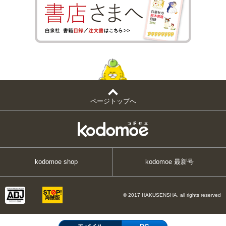
ページトップへ
kodomoe shop
kodomoe 最新号
© 2017 HAKUSENSHA, all rights reserved