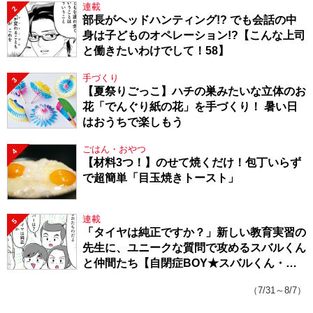
連載
2
部長がヘッドハンティング!? でも会話の中
身は子どものオペレーション!?【こんな上司
と働きたいわけでして！58】
手づくり
3
【夏祭りごっこ】ハチの巣みたいな立体のお
花「でんぐり紙の花」を手づくり！ 暑い日
はおうちで楽しもう
ごはん・おやつ
4
【材料3つ！】のせて焼くだけ！包丁いらず
で超簡単「目玉焼きトースト」
連載
5
「タイヤは純正ですか？」新しい教育実習の
先生に、ユニークな質問で攻めるスバルくん
と仲間たち【自閉症BOY★スバルくん・
143】
（7/31～8/7）