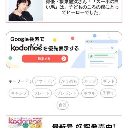
俳優・坂東龍汰さん「『スーホの白
い馬』は、子どものころの僕にとっ
てヒーローでした」
キーワード：
アウトドア
かうめも
カップ
ギフト
キャンプ
プレート
プレゼント
ボウル
子育て
食器