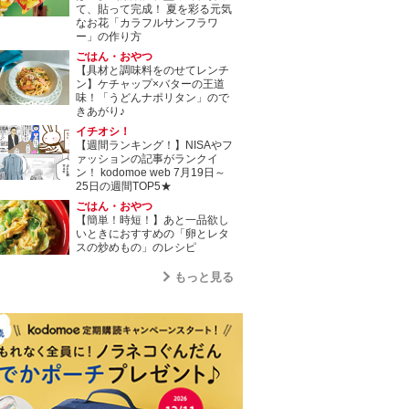
て、貼って完成！ 夏を彩る元気
なお花「カラフルサンフラワ
ー」の作り方
ごはん・おやつ
【具材と調味料をのせてレンチ
ン】ケチャップ×バターの王道
味！「うどんナポリタン」ので
きあがり♪
イチオシ！
【週間ランキング！】NISAやフ
ァッションの記事がランクイ
ン！ kodomoe web 7月19日～
25日の週間TOP5★
ごはん・おやつ
【簡単！時短！】あと一品欲し
いときにおすすめの「卵とレタ
スの炒めもの」のレシピ
もっと見る