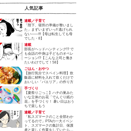
人気記事
連載／子育て
「陛下、寝所の準備が整いまし
た」まずいまずいっ!! 逃げられ
ない――!!!【母は転生しても母
でした・8】
連載
部長がヘッドハンティング!? で
も会話の中身は子どものオペレ
ーション!?【こんな上司と働き
たいわけでして！58】
ごはん・おやつ
【旅行気分でスペイン料理】炊
飯器に材料を入れて炊くだけで
おいしい「パエリア」の作り方
手づくり
【夏祭りごっこ】ハチの巣みた
いな立体のお花「でんぐり紙の
花」を手づくり！ 暑い日はおう
ちで楽しもう
連載／子育て
「私スズマークのこと全部わか
ってるので」PTAの一大イベン
ト、スズマークの集計日、保護
者と楽しく作業をしていたら…