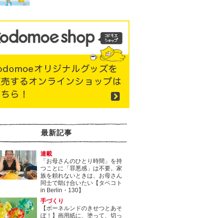
最新記事
連載
「お母さんのひとり時間」を持
つことに「罪悪感」は不要。家
族を頼れないときは、お母さん
同士で助け合いたい【タベコト
in Berlin・130】
手づくり
【ボーネルンドのきせつとあそ
ぼ！】画用紙に、塗って、切っ