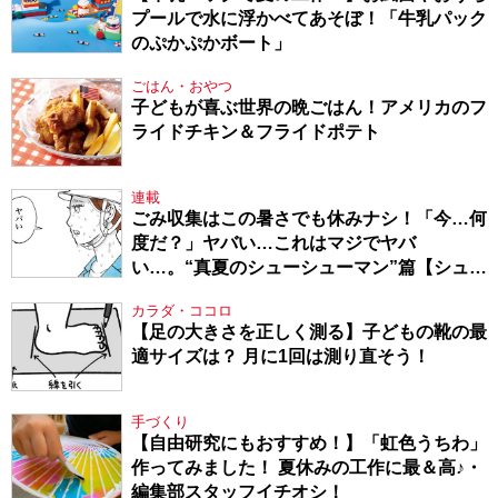
プールで水に浮かべてあそぼ！「牛乳パック
のぷかぷかボート」
ごはん・おやつ
子どもが喜ぶ世界の晩ごはん！アメリカのフ
ライドチキン＆フライドポテト
連載
ごみ収集はこの暑さでも休みナシ！「今…何
度だ？」ヤバい…これはマジでヤバ
い…。“真夏のシューシューマン”篇【シュー
シューマン・17】
カラダ・ココロ
【足の大きさを正しく測る】子どもの靴の最
適サイズは？ 月に1回は測り直そう！
手づくり
【自由研究にもおすすめ！】「虹色うちわ」
作ってみました！ 夏休みの工作に最＆高♪・
編集部スタッフイチオシ！