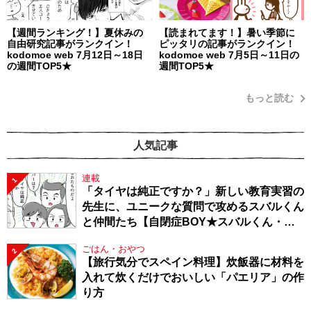
【週間ランキング！】夏休みの
【読まれてます！】暑い季節に
自由研究記事がランクイン！
ピッタリの記事がランクイン！
kodomoe web 7月12日～18日
kodomoe web 7月5日～11日の
の週間TOP5★
週間TOP5★
もっと読む
人気記事
連載
1
「タイヤは純正ですか？」新しい教育実習の
先生に、ユニークな質問で攻めるスバルくん
と仲間たち【自閉症BOY★スバルくん・
143】
ごはん・おやつ
2
【旅行気分でスペイン料理】炊飯器に材料を
入れて炊くだけでおいしい「パエリア」の作
り方