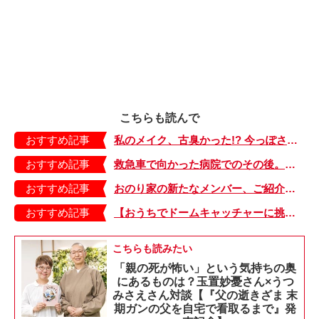
こちらも読んで
おすすめ記事
私のメイク、古臭かった!? 今っぽさを出すファンデの塗り方【40代ママのキレイをアップデート・1】
おすすめ記事
救急車で向かった病院でのその後。再びけいれんが起きた2か月後～熱性けいれんの記録・後編～【もちもち！おもちBOY・16】
おすすめ記事
おのり家の新たなメンバー、ご紹介します！【オヤコポンチ・13】
おすすめ記事
【おうちでドームキャッチャーに挑戦だ】アンパンマン わくわくドームキャッチャー
こちらも読みたい
「親の死が怖い」という気持ちの奥
にあるものは？玉置妙憂さん×うつ
みさえさん対談【『父の逝きざま 末
期ガンの父を自宅で看取るまで』発