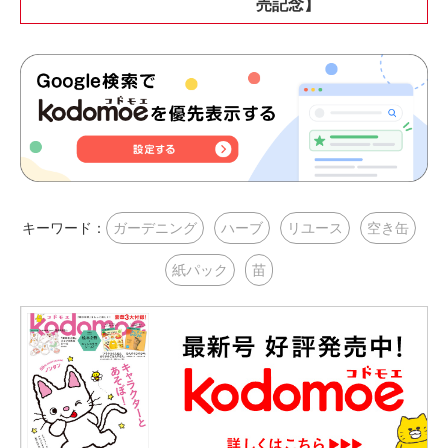
売記念】
キーワード：
ガーデニング
ハーブ
リユース
空き缶
紙パック
苗