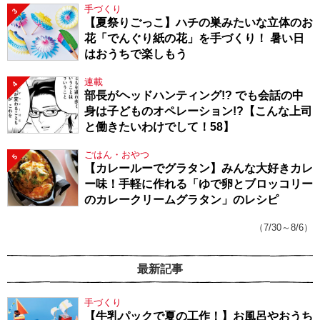
手づくり
3
【夏祭りごっこ】ハチの巣みたいな立体のお
花「でんぐり紙の花」を手づくり！ 暑い日
はおうちで楽しもう
連載
4
部長がヘッドハンティング!? でも会話の中
身は子どものオペレーション!?【こんな上司
と働きたいわけでして！58】
ごはん・おやつ
5
【カレールーでグラタン】みんな大好きカレ
ー味！手軽に作れる「ゆで卵とブロッコリー
のカレークリームグラタン」のレシピ
（7/30～8/6）
最新記事
手づくり
【牛乳パックで夏の工作！】お風呂やおうち