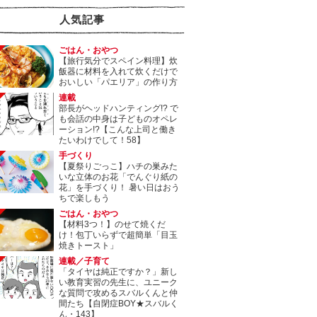
人気記事
ごはん・おやつ
【旅行気分でスペイン料理】炊
飯器に材料を入れて炊くだけで
おいしい「パエリア」の作り方
連載
部長がヘッドハンティング!? で
も会話の中身は子どものオペレ
ーション!?【こんな上司と働き
たいわけでして！58】
手づくり
【夏祭りごっこ】ハチの巣みた
いな立体のお花「でんぐり紙の
花」を手づくり！ 暑い日はおう
ちで楽しもう
ごはん・おやつ
【材料3つ！】のせて焼くだ
け！包丁いらずで超簡単「目玉
焼きトースト」
連載／子育て
「タイヤは純正ですか？」新し
い教育実習の先生に、ユニーク
な質問で攻めるスバルくんと仲
間たち【自閉症BOY★スバルく
ん・143】