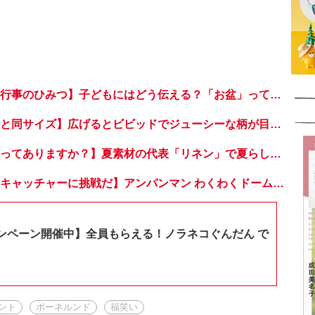
【意外と知らない行事のひみつ】子どもにはどう伝える？「お盆」って何だろう？
【たためばスマホと同サイズ】広げるとビビッドでジューシーな柄が目を引くコンパクトな「扇子」
【本当に涼しい服ってありますか？】夏素材の代表「リネン」で夏らしいおしゃれを♪「ワンピース」「パンツ」「スカート」「シャツ」の気になるアイテムはコレ！
【おうちでドームキャッチャーに挑戦だ】アンパンマン わくわくドームキャッチャー
ンペーン開催中】全員もらえる！ノラネコぐんだん で
ント
ボーネルンド
福笑い