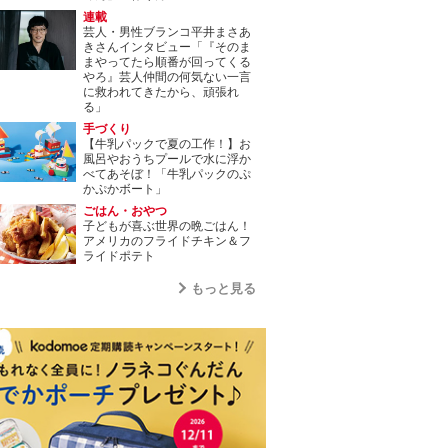
連載
芸人・男性ブランコ平井まさあ
きさんインタビュー「『そのま
まやってたら順番が回ってくる
やろ』芸人仲間の何気ない一言
に救われてきたから、頑張れ
る」
手づくり
【牛乳パックで夏の工作！】お
風呂やおうちプールで水に浮か
べてあそぼ！「牛乳パックのぷ
かぷかボート」
ごはん・おやつ
子どもが喜ぶ世界の晩ごはん！
アメリカのフライドチキン＆フ
ライドポテト
もっと見る