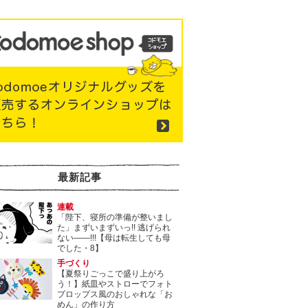
最新記事
連載
「陛下、寝所の準備が整いまし
た」まずいまずいっ!! 逃げられ
ない――!!!【母は転生しても母
でした・8】
手づくり
【夏祭りごっこで盛り上がろ
う！】紙皿やストローでフォト
プロップス風のおしゃれな「お
めん」の作り方