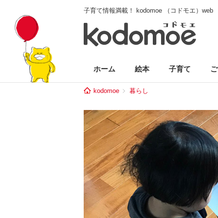
子育て情報満載！ kodomoe （コドモエ）web
ホーム
絵本
子育て
ご
kodomoe
暮らし