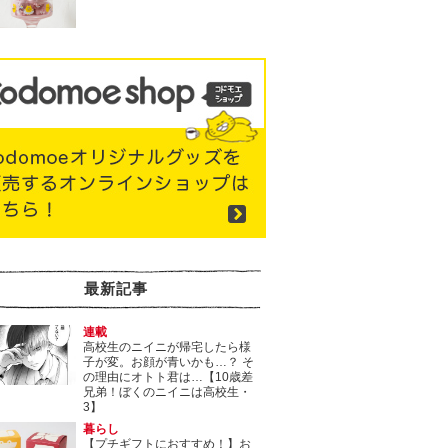
最新記事
連載
高校生のニイニが帰宅したら様
子が変。お顔が青いかも…？ そ
の理由にオトト君は…【10歳差
兄弟！ぼくのニイニは高校生・
3】
暮らし
【プチギフトにおすすめ！】お