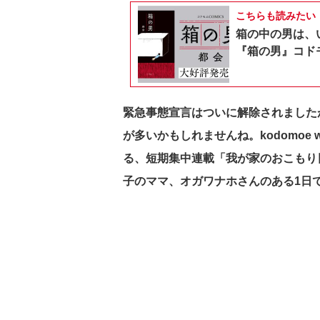
こちらも読みたい
箱の中の男は、
『箱の男』コドモ
緊急事態宣言はついに解除されました
が多いかもしれませんね。
kodomo
る、
短期集中連載「我が家のおこもり
子のママ、オガワナホさんのある1日