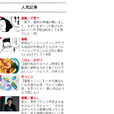
人気記事
連載／子育て
「陛下、寝所の準備が整いまし
た」まずいまずいっ!! 逃げられ
ない――!!!【母は転生しても母
でした・8】
連載
部長がヘッドハンティング!? で
も会話の中身は子どものオペレ
ーション!?【こんな上司と働き
たいわけでして！58】
ごはん・おやつ
【旅行気分でスペイン料理】炊
飯器に材料を入れて炊くだけで
おいしい「パエリア」の作り方
手づくり
【夏祭りごっこ】ハチの巣みた
いな立体のお花「でんぐり紙の
花」を手づくり！ 暑い日はおう
ちで楽しもう
連載／暮らし
芸人・男性ブランコ平井まさあ
きさんインタビュー「『そのま
まやってたら順番が回ってくる
やろ』芸人仲間の何気ない一言