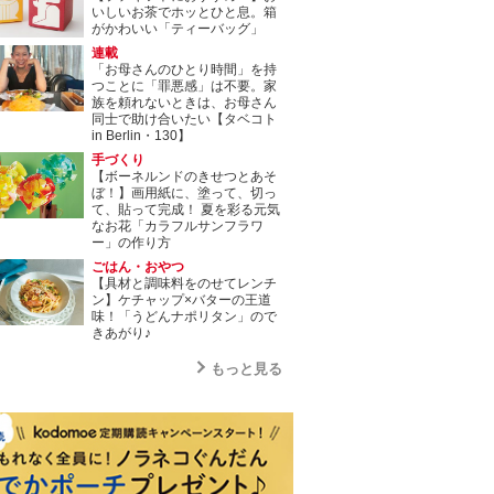
いしいお茶でホッとひと息。箱
がかわいい「ティーバッグ」
連載
「お母さんのひとり時間」を持
つことに「罪悪感」は不要。家
族を頼れないときは、お母さん
同士で助け合いたい【タベコト
in Berlin・130】
手づくり
【ボーネルンドのきせつとあそ
ぼ！】画用紙に、塗って、切っ
て、貼って完成！ 夏を彩る元気
なお花「カラフルサンフラワ
ー」の作り方
ごはん・おやつ
【具材と調味料をのせてレンチ
ン】ケチャップ×バターの王道
味！「うどんナポリタン」ので
きあがり♪
もっと見る