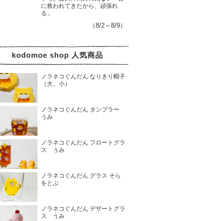
に救われてきたから、頑張れ
る」
（8/2～8/9）
kodomoe shop 人気商品
ノラネコぐんだん なりきり帽子
（大、小）
ノラネコぐんだん タンブラー
うみ
ノラネコぐんだん フロートグラ
ス うみ
ノラネコぐんだん グラス そら
をとぶ
ノラネコぐんだん デザートグラ
ス うみ