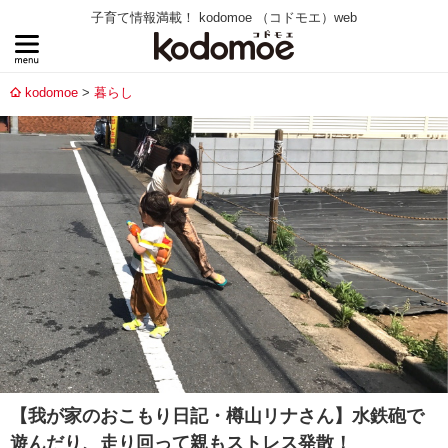
子育て情報満載！ kodomoe （コドモエ）web
kodomoe
暮らし
【我が家のおこもり日記・樽山リナさん】水鉄砲で
遊んだり、走り回って親もストレス発散！