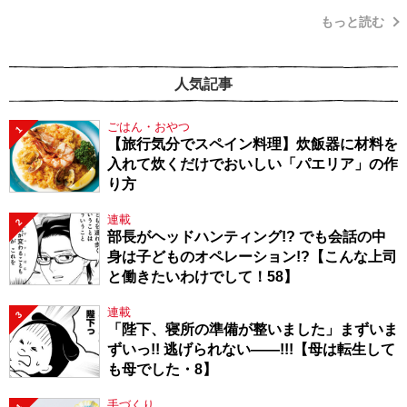
もっと読む
人気記事
ごはん・おやつ
1
【旅行気分でスペイン料理】炊飯器に材料を
入れて炊くだけでおいしい「パエリア」の作
り方
連載
2
部長がヘッドハンティング!? でも会話の中
身は子どものオペレーション!?【こんな上司
と働きたいわけでして！58】
連載
3
「陛下、寝所の準備が整いました」まずいま
ずいっ!! 逃げられない――!!!【母は転生して
も母でした・8】
手づくり