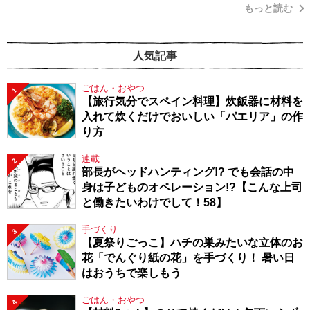
もっと読む
人気記事
ごはん・おやつ
1
【旅行気分でスペイン料理】炊飯器に材料を
入れて炊くだけでおいしい「パエリア」の作
り方
連載
2
部長がヘッドハンティング!? でも会話の中
身は子どものオペレーション!?【こんな上司
と働きたいわけでして！58】
手づくり
3
【夏祭りごっこ】ハチの巣みたいな立体のお
花「でんぐり紙の花」を手づくり！ 暑い日
はおうちで楽しもう
ごはん・おやつ
4