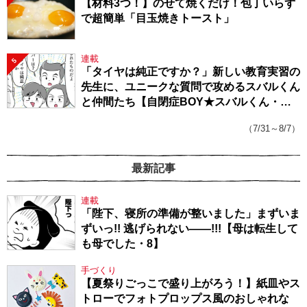
【材料3つ！】のせて焼くだけ！包丁いらず
で超簡単「目玉焼きトースト」
連載
5
「タイヤは純正ですか？」新しい教育実習の
先生に、ユニークな質問で攻めるスバルくん
と仲間たち【自閉症BOY★スバルくん・
143】
（7/31～8/7）
最新記事
連載
「陛下、寝所の準備が整いました」まずいま
ずいっ!! 逃げられない――!!!【母は転生して
も母でした・8】
手づくり
【夏祭りごっこで盛り上がろう！】紙皿やス
トローでフォトプロップス風のおしゃれな