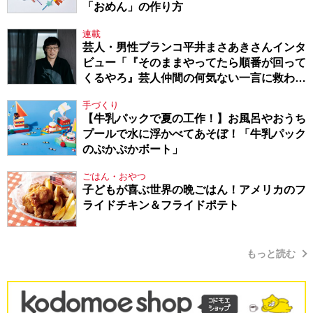
「おめん」の作り方
連載
芸人・男性ブランコ平井まさあきさんインタ
ビュー「『そのままやってたら順番が回って
くるやろ』芸人仲間の何気ない一言に救われ
てきたから、頑張れる」
手づくり
【牛乳パックで夏の工作！】お風呂やおうち
プールで水に浮かべてあそぼ！「牛乳パック
のぷかぷかボート」
ごはん・おやつ
子どもが喜ぶ世界の晩ごはん！アメリカのフ
ライドチキン＆フライドポテト
もっと読む