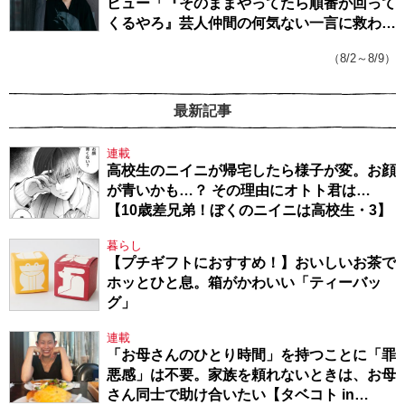
ビュー「『そのままやってたら順番が回って
くるやろ』芸人仲間の何気ない一言に救われ
てきたから、頑張れる」
（8/2～8/9）
最新記事
連載
高校生のニイニが帰宅したら様子が変。お顔
が青いかも…？ その理由にオトト君は…
【10歳差兄弟！ぼくのニイニは高校生・3】
暮らし
【プチギフトにおすすめ！】おいしいお茶で
ホッとひと息。箱がかわいい「ティーバッ
グ」
連載
「お母さんのひとり時間」を持つことに「罪
悪感」は不要。家族を頼れないときは、お母
さん同士で助け合いたい【タベコト in