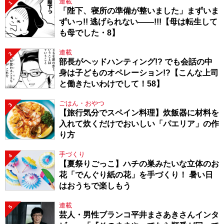
連載
1
「陛下、寝所の準備が整いました」まずいま
ずいっ!! 逃げられない――!!!【母は転生して
も母でした・8】
連載
2
部長がヘッドハンティング!? でも会話の中
身は子どものオペレーション!?【こんな上司
と働きたいわけでして！58】
ごはん・おやつ
3
【旅行気分でスペイン料理】炊飯器に材料を
入れて炊くだけでおいしい「パエリア」の作
り方
手づくり
4
【夏祭りごっこ】ハチの巣みたいな立体のお
花「でんぐり紙の花」を手づくり！ 暑い日
はおうちで楽しもう
連載
5
芸人・男性ブランコ平井まさあきさんインタ