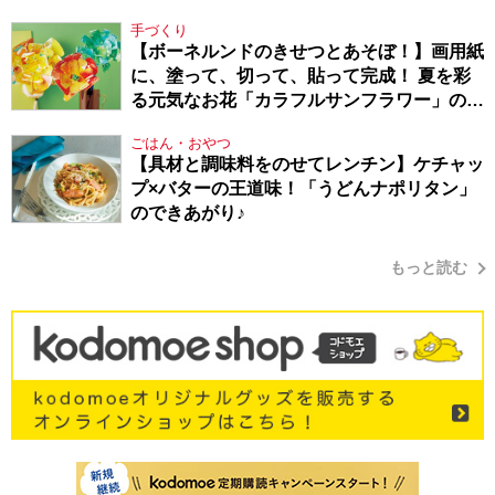
Berlin・130】
手づくり
【ボーネルンドのきせつとあそぼ！】画用紙
に、塗って、切って、貼って完成！ 夏を彩
る元気なお花「カラフルサンフラワー」の作
り方
ごはん・おやつ
【具材と調味料をのせてレンチン】ケチャッ
プ×バターの王道味！「うどんナポリタン」
のできあがり♪
もっと読む