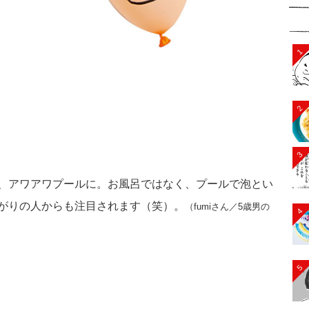
1
2
3
、アワアワプールに。お風呂ではなく、プールで泡とい
がりの人からも注目されます（笑）。
（fumiさん／5歳男の
4
5