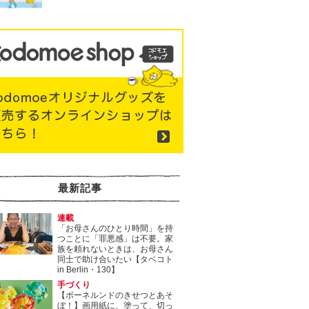
最新記事
連載
「お母さんのひとり時間」を持
つことに「罪悪感」は不要。家
族を頼れないときは、お母さん
同士で助け合いたい【タベコト
in Berlin・130】
手づくり
【ボーネルンドのきせつとあそ
ぼ！】画用紙に、塗って、切っ