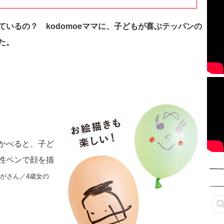
ているの？
kodomoeママに、子どもが喜ぶテッパンの
た。
かべると、子ど
性ペンで顔を描
がさん／4歳女の