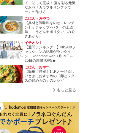
て、貼って完成！ 夏を彩る元気
なお花「カラフルサンフラワ
ー」の作り方
ごはん・おやつ
【具材と調味料をのせてレンチ
ン】ケチャップ×バターの王道
味！「うどんナポリタン」ので
きあがり♪
イチオシ！
【週間ランキング！】NISAやフ
ァッションの記事がランクイ
ン！ kodomoe web 7月19日～
25日の週間TOP5★
ごはん・おやつ
【簡単！時短！】あと一品欲し
いときにおすすめの「卵とレタ
スの炒めもの」のレシピ
もっと見る