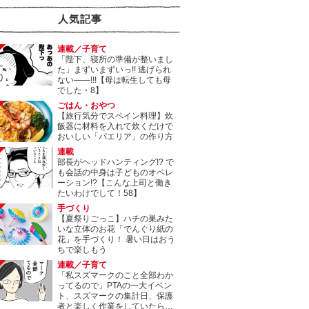
人気記事
連載／子育て
「陛下、寝所の準備が整いまし
た」まずいまずいっ!! 逃げられ
ない――!!!【母は転生しても母
でした・8】
ごはん・おやつ
【旅行気分でスペイン料理】炊
飯器に材料を入れて炊くだけで
おいしい「パエリア」の作り方
連載
部長がヘッドハンティング!? で
も会話の中身は子どものオペレ
ーション!?【こんな上司と働き
たいわけでして！58】
手づくり
【夏祭りごっこ】ハチの巣みた
いな立体のお花「でんぐり紙の
花」を手づくり！ 暑い日はおう
ちで楽しもう
連載／子育て
「私スズマークのこと全部わか
ってるので」PTAの一大イベン
ト、スズマークの集計日、保護
者と楽しく作業をしていたら…