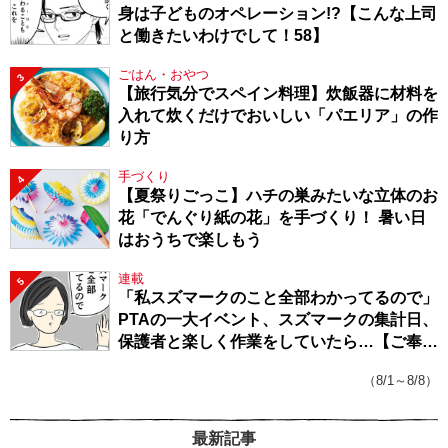
身は子どものオペレーション!?【こんな上司
と働きたいわけでして！58】
ごはん・おやつ
3
【旅行気分でスペイン料理】炊飯器に材料を
入れて炊くだけでおいしい「パエリア」の作
り方
手づくり
4
【夏祭りごっこ】ハチの巣みたいな立体のお
花「でんぐり紙の花」を手づくり！ 暑い日
はおうちで楽しもう
連載
5
「私スズマークのこと全部わかってるので」
PTAの一大イベント、スズマークの集計日、
保護者と楽しく作業をしていたら…【ご奉仕
戦隊★PTA・19】
（8/1～8/8）
最新記事