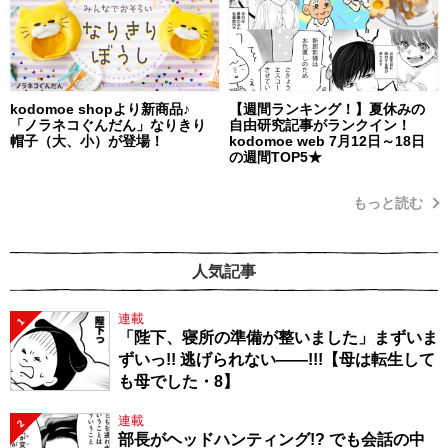
kodomoe shopより新商品♪
【週間ランキング！】夏休みの
「ノラネコぐんだん」なりきり
自由研究記事がランクイン！
帽子（大、小）が登場！
kodomoe web 7月12日～18日
の週間TOP5★
もっと読む
人気記事
連載
1
「陛下、寝所の準備が整いました」まずいま
ずいっ!! 逃げられない――!!!【母は転生して
も母でした・8】
連載
2
部長がヘッドハンティング!? でも会話の中