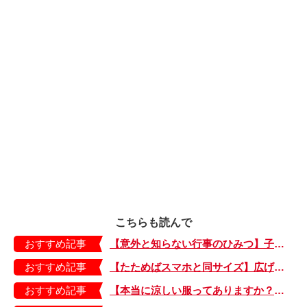
こちらも読んで
おすすめ記事
【意外と知らない行事のひみつ】子どもにはどう伝える？「お盆」って何だろう？
おすすめ記事
【たためばスマホと同サイズ】広げるとビビッドでジューシーな柄が目を引くコンパクトな「扇子」
おすすめ記事
【本当に涼しい服ってありますか？】夏素材の代表「リネン」で夏らしいおしゃれを♪「ワンピース」「パンツ」「スカート」「シャツ」の気になるアイテムはコレ！