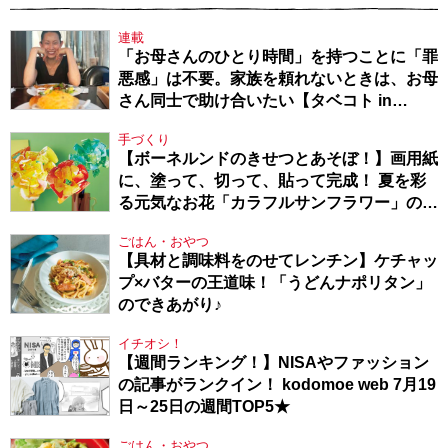
連載
「お母さんのひとり時間」を持つことに「罪
悪感」は不要。家族を頼れないときは、お母
さん同士で助け合いたい【タベコト in
Berlin・130】
手づくり
【ボーネルンドのきせつとあそぼ！】画用紙
に、塗って、切って、貼って完成！ 夏を彩
る元気なお花「カラフルサンフラワー」の作
り方
ごはん・おやつ
【具材と調味料をのせてレンチン】ケチャッ
プ×バターの王道味！「うどんナポリタン」
のできあがり♪
イチオシ！
【週間ランキング！】NISAやファッション
の記事がランクイン！ kodomoe web 7月19
日～25日の週間TOP5★
ごはん・おやつ