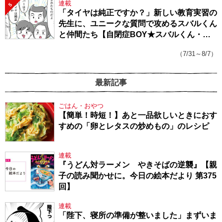
連載
5
「タイヤは純正ですか？」新しい教育実習の
先生に、ユニークな質問で攻めるスバルくん
と仲間たち【自閉症BOY★スバルくん・
143】
（7/31～8/7）
最新記事
ごはん・おやつ
【簡単！時短！】あと一品欲しいときにおす
すめの「卵とレタスの炒めもの」のレシピ
連載
『うどん対ラーメン やきそばの逆襲』【親
子の読み聞かせに。今日の絵本だより 第375
回】
連載
「陛下、寝所の準備が整いました」まずいま