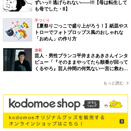
ずいっ!! 逃げられない――!!!【母は転生して
も母でした・8】
手づくり
【夏祭りごっこで盛り上がろう！】紙皿やス
トローでフォトプロップス風のおしゃれな
「おめん」の作り方
連載
芸人・男性ブランコ平井まさあきさんインタ
ビュー「『そのままやってたら順番が回って
くるやろ』芸人仲間の何気ない一言に救われ
てきたから、頑張れる」
もっと読む