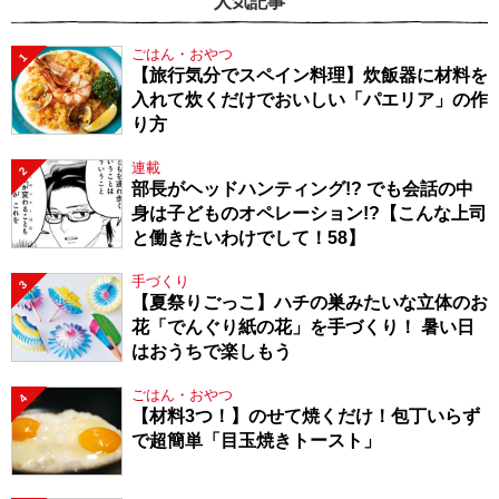
人気記事
ごはん・おやつ
1
【旅行気分でスペイン料理】炊飯器に材料を
入れて炊くだけでおいしい「パエリア」の作
り方
連載
2
部長がヘッドハンティング!? でも会話の中
身は子どものオペレーション!?【こんな上司
と働きたいわけでして！58】
手づくり
3
【夏祭りごっこ】ハチの巣みたいな立体のお
花「でんぐり紙の花」を手づくり！ 暑い日
はおうちで楽しもう
ごはん・おやつ
4
【材料3つ！】のせて焼くだけ！包丁いらず
で超簡単「目玉焼きトースト」