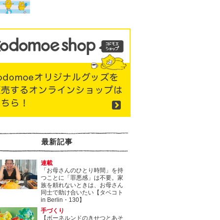
最新記事
連載
「お母さんのひとり時間」を持
つことに「罪悪感」は不要。家
族を頼れないときは、お母さん
同士で助け合いたい【タベコト
in Berlin・130】
手づくり
【ボーネルンドのきせつとあそ