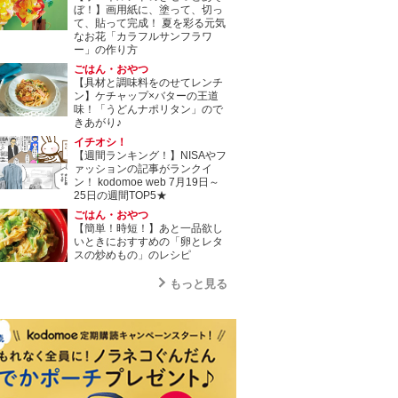
ぼ！】画用紙に、塗って、切っ
て、貼って完成！ 夏を彩る元気
なお花「カラフルサンフラワ
ー」の作り方
ごはん・おやつ
【具材と調味料をのせてレンチ
ン】ケチャップ×バターの王道
味！「うどんナポリタン」ので
きあがり♪
イチオシ！
【週間ランキング！】NISAやフ
ァッションの記事がランクイ
ン！ kodomoe web 7月19日～
25日の週間TOP5★
ごはん・おやつ
【簡単！時短！】あと一品欲し
いときにおすすめの「卵とレタ
スの炒めもの」のレシピ
もっと見る