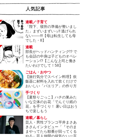
人気記事
連載／子育て
「陛下、寝所の準備が整いまし
た」まずいまずいっ!! 逃げられ
ない――!!!【母は転生しても母
でした・8】
連載
部長がヘッドハンティング!? で
も会話の中身は子どものオペレ
ーション!?【こんな上司と働き
たいわけでして！58】
ごはん・おやつ
【旅行気分でスペイン料理】炊
飯器に材料を入れて炊くだけで
おいしい「パエリア」の作り方
手づくり
【夏祭りごっこ】ハチの巣みた
いな立体のお花「でんぐり紙の
花」を手づくり！ 暑い日はおう
ちで楽しもう
連載／暮らし
芸人・男性ブランコ平井まさあ
きさんインタビュー「『そのま
まやってたら順番が回ってくる
やろ』芸人仲間の何気ない一言