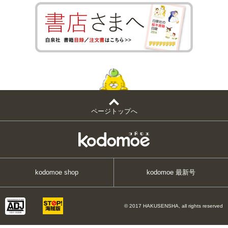
ページトップへ
kodomoe shop
kodomoe 最新号
© 2017 HAKUSENSHA, all rights reserved