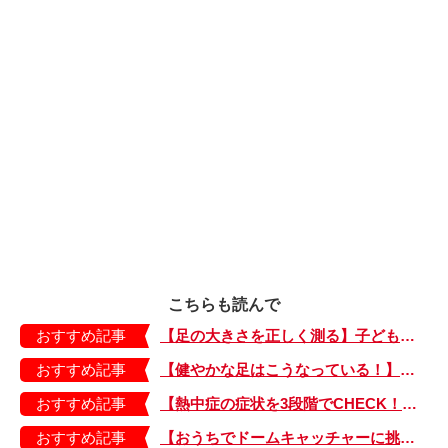
こちらも読んで
おすすめ記事
【足の大きさを正しく測る】子どもの靴の最適サイズは？ 月に1回は測り直そう！
おすすめ記事
【健やかな足はこうなっている！】「疲れた！ 抱っこ！」は靴のせい？ 子どもの足を育てる「足育」を今日からさっそく始めましょう！
おすすめ記事
【熱中症の症状を3段階でCHECK！】症状が軽い順にⅠ～Ⅲ度に分類。この症状が出ていたら、医療機関に連絡を！
おすすめ記事
【おうちでドームキャッチャーに挑戦だ】アンパンマン わくわくドームキャッチャー