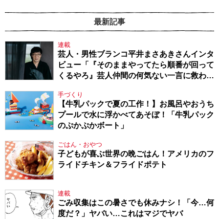
最新記事
連載
芸人・男性ブランコ平井まさあきさんインタ
ビュー「『そのままやってたら順番が回って
くるやろ』芸人仲間の何気ない一言に救われ
てきたから、頑張れる」
手づくり
【牛乳パックで夏の工作！】お風呂やおうち
プールで水に浮かべてあそぼ！「牛乳パック
のぷかぷかボート」
ごはん・おやつ
子どもが喜ぶ世界の晩ごはん！アメリカのフ
ライドチキン＆フライドポテト
連載
ごみ収集はこの暑さでも休みナシ！「今…何
度だ？」ヤバい…これはマジでヤバ