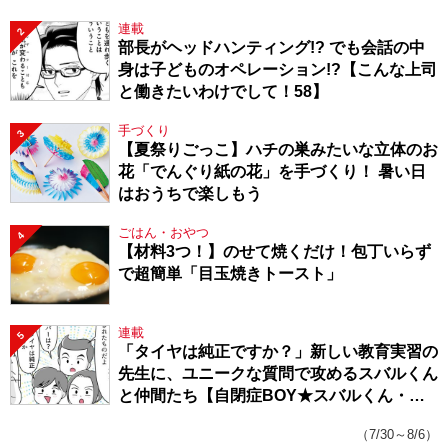
連載
2
部長がヘッドハンティング!? でも会話の中
身は子どものオペレーション!?【こんな上司
と働きたいわけでして！58】
手づくり
3
【夏祭りごっこ】ハチの巣みたいな立体のお
花「でんぐり紙の花」を手づくり！ 暑い日
はおうちで楽しもう
ごはん・おやつ
4
【材料3つ！】のせて焼くだけ！包丁いらず
で超簡単「目玉焼きトースト」
連載
5
「タイヤは純正ですか？」新しい教育実習の
先生に、ユニークな質問で攻めるスバルくん
と仲間たち【自閉症BOY★スバルくん・
143】
（7/30～8/6）