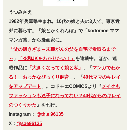
うつみさえ
1982年兵庫県生まれ。10代の娘と夫の3人で、東京近
郊に暮らす。「娘とかくれんぼ」で「kodomoe ママ
マンガ賞」から漫画家に。
「父の逝きざま～末期がんの父を自宅で看取るまで
～
」
「令和JKをわかりたい！」
を連載中。ほか、連
載作品に
「大きくなってく娘と私」
、「
マンガでわか
る！ おっかなびっくり飼育
」、「
40代ママのキレイ
をアップデート
」。コドモエCOMICSより『
メイクも
ファッションも迷子になってない？
40代からのキレイ
のつくりかた
』を刊行。
Instagram：
@th.e.96135
X：
@sae96135