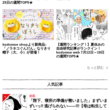
25日の週間TOP5★
kodomoe shopより新商品♪
【週間ランキング！】夏休みの
「ノラネコぐんだん」なりきり
自由研究記事がランクイン！
帽子（大、小）が登場！
kodomoe web 7月12日～18日
の週間TOP5★
もっと読む
人気記事
連載
1
「陛下、寝所の準備が整いました」まずいま
ずいっ!! 逃げられない――!!!【母は転生して