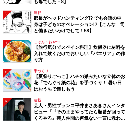
も母でした・8】
連載
2
部長がヘッドハンティング!? でも会話の中
身は子どものオペレーション!?【こんな上司
と働きたいわけでして！58】
ごはん・おやつ
3
【旅行気分でスペイン料理】炊飯器に材料を
入れて炊くだけでおいしい「パエリア」の作
り方
手づくり
4
【夏祭りごっこ】ハチの巣みたいな立体のお
花「でんぐり紙の花」を手づくり！ 暑い日
はおうちで楽しもう
連載
5
芸人・男性ブランコ平井まさあきさんインタ
ビュー「『そのままやってたら順番が回って
くるやろ』芸人仲間の何気ない一言に救われ
てきたから、頑張れる」