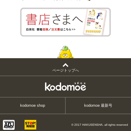
ページトップへ
kodomoe shop
kodomoe 最新号
© 2017 HAKUSENSHA, all rights reserved