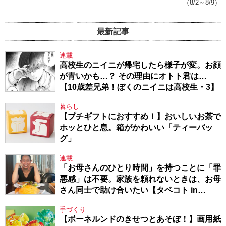
（8/2～8/9）
最新記事
連載
高校生のニイニが帰宅したら様子が変。お顔
が青いかも…？ その理由にオトト君は…
【10歳差兄弟！ぼくのニイニは高校生・3】
暮らし
【プチギフトにおすすめ！】おいしいお茶で
ホッとひと息。箱がかわいい「ティーバッ
グ」
連載
「お母さんのひとり時間」を持つことに「罪
悪感」は不要。家族を頼れないときは、お母
さん同士で助け合いたい【タベコト in
Berlin・130】
手づくり
【ボーネルンドのきせつとあそぼ！】画用紙