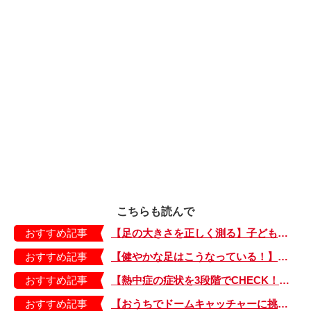
こちらも読んで
おすすめ記事
【足の大きさを正しく測る】子どもの靴の最適サイズは？ 月に1回は測り直そう！
おすすめ記事
【健やかな足はこうなっている！】「疲れた！ 抱っこ！」は靴のせい？ 子どもの足を育てる「足育」を今日からさっそく始めましょう！
おすすめ記事
【熱中症の症状を3段階でCHECK！】症状が軽い順にⅠ～Ⅲ度に分類。この症状が出ていたら、医療機関に連絡を！
おすすめ記事
【おうちでドームキャッチャーに挑戦だ】アンパンマン わくわくドームキャッチャー