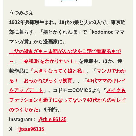
うつみさえ
1982年兵庫県生まれ。10代の娘と夫の3人で、東京近
郊に暮らす。「娘とかくれんぼ」で「kodomoe ママ
マンガ賞」から漫画家に。
「父の逝きざま～末期がんの父を自宅で看取るまで
～
」
「令和JKをわかりたい！」
を連載中。ほか、連
載作品に
「大きくなってく娘と私」
、「
マンガでわか
る！ おっかなびっくり飼育
」、「
40代ママのキレイ
をアップデート
」。コドモエCOMICSより『
メイクも
ファッションも迷子になってない？
40代からのキレイ
のつくりかた
』を刊行。
Instagram：
@th.e.96135
X：
@sae96135