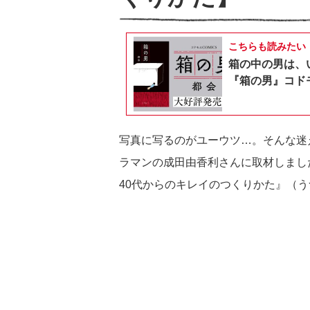
こちらも読みたい
箱の中の男は、
『箱の男』コドモ
写真に写るのがユーウツ…。そんな迷
ラマンの成田由香利さんに取材しま
40代からのキレイのつくりかた』（