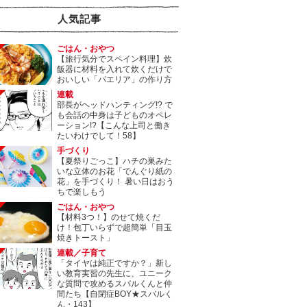
人気記事
ごはん・おやつ
【旅行気分でスペイン料理】炊
飯器に材料を入れて炊くだけで
おいしい「パエリア」の作り方
連載
部長がヘッドハンティング!? で
も会話の中身は子どものオペレ
ーション!?【こんな上司と働き
たいわけでして！58】
手づくり
【夏祭りごっこ】ハチの巣みた
いな立体のお花「でんぐり紙の
花」を手づくり！ 暑い日はおう
ちで楽しもう
ごはん・おやつ
【材料3つ！】のせて焼くだ
け！包丁いらずで超簡単「目玉
焼きトースト」
連載／子育て
「タイヤは純正ですか？」新し
い教育実習の先生に、ユニーク
な質問で攻めるスバルくんと仲
間たち【自閉症BOY★スバルく
ん・143】