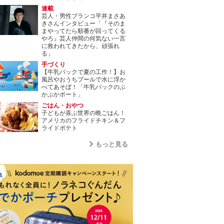
連載
芸人・男性ブランコ平井まさあ
きさんインタビュー「『そのま
まやってたら順番が回ってくる
やろ』芸人仲間の何気ない一言
に救われてきたから、頑張れ
る」
手づくり
【牛乳パックで夏の工作！】お
風呂やおうちプールで水に浮か
べてあそぼ！「牛乳パックのぷ
かぷかボート」
ごはん・おやつ
子どもが喜ぶ世界の晩ごはん！
アメリカのフライドチキン＆フ
ライドポテト
もっと見る