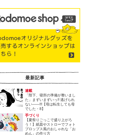
最新記事
連載
「陛下、寝所の準備が整いまし
た」まずいまずいっ!! 逃げられ
ない――!!!【母は転生しても母
でした・8】
手づくり
【夏祭りごっこで盛り上がろ
う！】紙皿やストローでフォト
プロップス風のおしゃれな「お
めん」の作り方