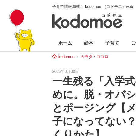
子育て情報満載！ kodomoe （コドモエ）web
ホーム
絵本
子育て
ご
kodomoe
カラダ・ココロ
2025年3月30日
一生残る「入学式
めに。脱・オバ
とポージング【
子になってない？
くりかた】