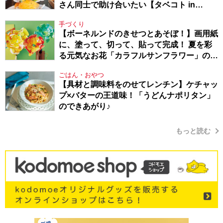
さん同士で助け合いたい【タベコト in
Berlin・130】
手づくり
【ボーネルンドのきせつとあそぼ！】画用紙
に、塗って、切って、貼って完成！ 夏を彩
る元気なお花「カラフルサンフラワー」の作
り方
ごはん・おやつ
【具材と調味料をのせてレンチン】ケチャッ
プ×バターの王道味！「うどんナポリタン」
のできあがり♪
もっと読む