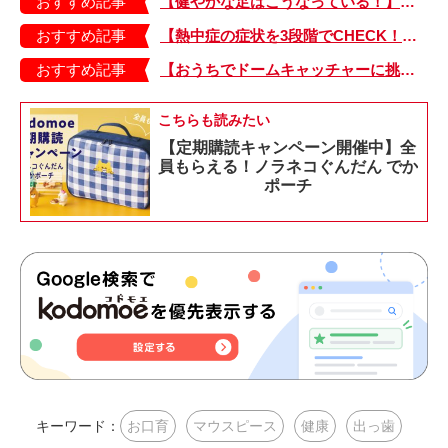
おすすめ記事
【健やかな足はこうなっている！】「疲れた！ 抱っこ！」は靴のせい？ 子どもの足を育てる「足育」を今日からさっそく始めましょう！
おすすめ記事
【熱中症の症状を3段階でCHECK！】症状が軽い順にⅠ～Ⅲ度に分類。この症状が出ていたら、医療機関に連絡を！
おすすめ記事
【おうちでドームキャッチャーに挑戦だ】アンパンマン わくわくドームキャッチャー
こちらも読みたい
【定期購読キャンペーン開催中】全
員もらえる！ノラネコぐんだん でか
ポーチ
キーワード：
お口育
マウスピース
健康
出っ歯