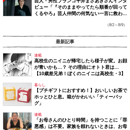
芸人・男性ブランコ平井まさあきさんインタ
ビュー「『そのままやってたら順番が回って
くるやろ』芸人仲間の何気ない一言に救われ
てきたから、頑張れる」
（8/2～8/9）
最新記事
連載
高校生のニイニが帰宅したら様子が変。お顔
が青いかも…？ その理由にオトト君は…
【10歳差兄弟！ぼくのニイニは高校生・3】
暮らし
【プチギフトにおすすめ！】おいしいお茶で
ホッとひと息。箱がかわいい「ティーバッ
グ」
連載
「お母さんのひとり時間」を持つことに「罪
悪感」は不要。家族を頼れないときは、お母