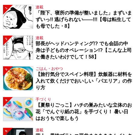
連載
1
「陛下、寝所の準備が整いました」まずいま
ずいっ!! 逃げられない――!!!【母は転生して
も母でした・8】
連載
2
部長がヘッドハンティング!? でも会話の中
身は子どものオペレーション!?【こんな上司
と働きたいわけでして！58】
ごはん・おやつ
3
【旅行気分でスペイン料理】炊飯器に材料を
入れて炊くだけでおいしい「パエリア」の作
り方
手づくり
4
【夏祭りごっこ】ハチの巣みたいな立体のお
花「でんぐり紙の花」を手づくり！ 暑い日
はおうちで楽しもう
連載
5