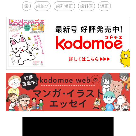
歯
歯並び
歯列矯正
歯科医
矯正