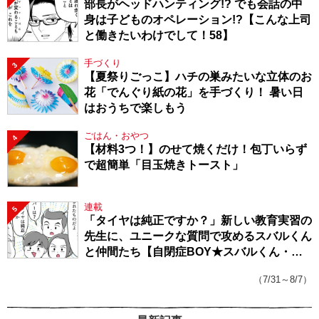
部長がヘッドハンティング!? でも会話の中
身は子どものオペレーション!?【こんな上司
と働きたいわけでして！58】
手づくり
3
【夏祭りごっこ】ハチの巣みたいな立体のお
花「でんぐり紙の花」を手づくり！ 暑い日
はおうちで楽しもう
ごはん・おやつ
4
【材料3つ！】のせて焼くだけ！包丁いらず
で超簡単「目玉焼きトースト」
連載
5
「タイヤは純正ですか？」新しい教育実習の
先生に、ユニークな質問で攻めるスバルくん
と仲間たち【自閉症BOY★スバルくん・
143】
（7/31～8/7）