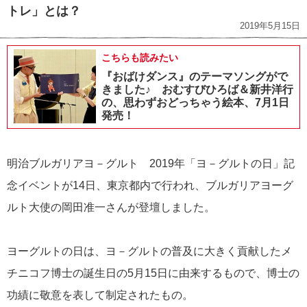
トレ」とは？
2019年5月15日
こちらも読みたい
『おばけダンス』のテーマソングがで
きました♪ おむすびひろば＆新井洋行
の、思わずおどっちゃう絵本、7月1日
発売！
明治ブルガリアヨ－グルト 2019年「ヨ－グルトの日」記
念イベントが14日、東京都内で行われ、ブルガリアヨーグ
ルト大使の岡田准一さんが登壇しました。
ヨーグルトの日は、ヨ－グルトの普及に大きく貢献したメ
チニコフ博士の誕生日の5月15日に由来するもので、博士の
功績に敬意を表して制定されたもの。