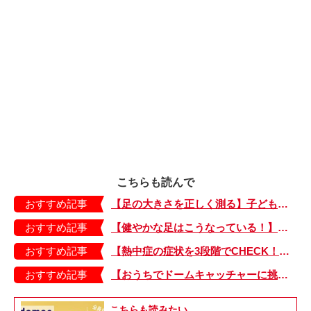
こちらも読んで
おすすめ記事
【足の大きさを正しく測る】子どもの靴の最適サイズは？ 月に1回は測り直そう！
おすすめ記事
【健やかな足はこうなっている！】「疲れた！ 抱っこ！」は靴のせい？ 子どもの足を育てる「足育」を今日からさっそく始めましょう！
おすすめ記事
【熱中症の症状を3段階でCHECK！】症状が軽い順にⅠ～Ⅲ度に分類。この症状が出ていたら、医療機関に連絡を！
おすすめ記事
【おうちでドームキャッチャーに挑戦だ】アンパンマン わくわくドームキャッチャー
こちらも読みたい