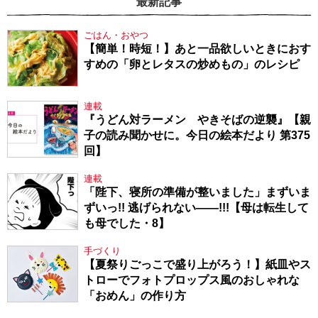
最新記事
ごはん・おやつ
【簡単！時短！】あと一品欲しいときにおす
すめの「卵とレタスの炒めもの」のレシピ
連載
『うどん対ラーメン やきそばの逆襲』【親
子の読み聞かせに。今日の絵本だより 第375
回】
連載
「陛下、寝所の準備が整いました」まずいま
ずいっ!! 逃げられない――!!!【母は転生して
も母でした・8】
手づくり
【夏祭りごっこで盛り上がろう！】紙皿やス
トローでフォトプロップス風のおしゃれな
「おめん」の作り方