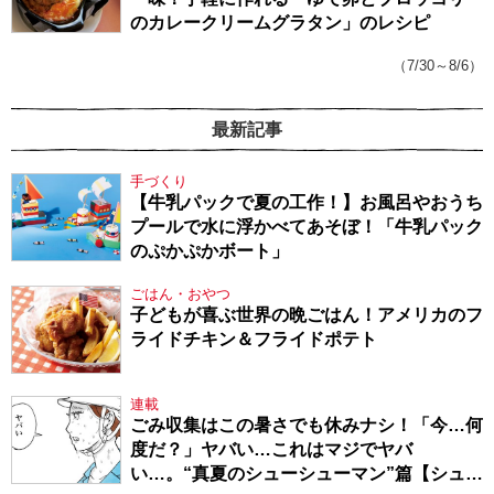
のカレークリームグラタン」のレシピ
（7/30～8/6）
最新記事
手づくり
【牛乳パックで夏の工作！】お風呂やおうち
プールで水に浮かべてあそぼ！「牛乳パック
のぷかぷかボート」
ごはん・おやつ
子どもが喜ぶ世界の晩ごはん！アメリカのフ
ライドチキン＆フライドポテト
連載
ごみ収集はこの暑さでも休みナシ！「今…何
度だ？」ヤバい…これはマジでヤバ
い…。“真夏のシューシューマン”篇【シュー