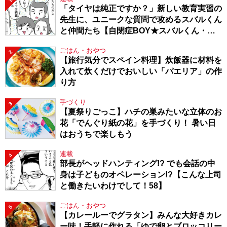
1
「タイヤは純正ですか？」新しい教育実習の
先生に、ユニークな質問で攻めるスバルくん
と仲間たち【自閉症BOY★スバルくん・
143】
ごはん・おやつ
2
【旅行気分でスペイン料理】炊飯器に材料を
入れて炊くだけでおいしい「パエリア」の作
り方
手づくり
3
【夏祭りごっこ】ハチの巣みたいな立体のお
花「でんぐり紙の花」を手づくり！ 暑い日
はおうちで楽しもう
連載
4
部長がヘッドハンティング!? でも会話の中
身は子どものオペレーション!?【こんな上司
と働きたいわけでして！58】
ごはん・おやつ
5
【カレールーでグラタン】みんな大好きカレ
ー味！手軽に作れる「ゆで卵とブロッコリー