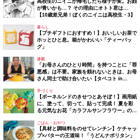
高校生のニイニが帰宅したら様子が変。お顔
が青いかも…？ その理由にオトト君は…
【10歳差兄弟！ぼくのニイニは高校生・3】
暮らし
【プチギフトにおすすめ！】おいしいお茶で
ホッとひと息。箱がかわいい「ティーバッ
グ」
連載
「お母さんのひとり時間」を持つことに「罪
悪感」は不要。家族を頼れないときは、お母
さん同士で助け合いたい【タベコト in
Berlin・130】
手づくり
【ボーネルンドのきせつとあそぼ！】画用紙
に、塗って、切って、貼って完成！ 夏を彩
る元気なお花「カラフルサンフラワー」の作
り方
ごはん・おやつ
【具材と調味料をのせてレンチン】ケチャッ
プ×バターの王道味！「うどんナポリタン」