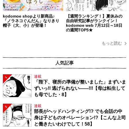
kodomoe shopより新商品♪
【週間ランキング！】夏休みの
「ノラネコぐんだん」なりきり
自由研究記事がランクイン！
帽子（大、小）が登場！
kodomoe web 7月12日～18日
の週間TOP5★
もっと読む
人気記事
連載
1
「陛下、寝所の準備が整いました」まずいま
ずいっ!! 逃げられない――!!!【母は転生して
も母でした・8】
連載
2
部長がヘッドハンティング!? でも会話の中
身は子どものオペレーション!?【こんな上司
と働きたいわけでして！58】