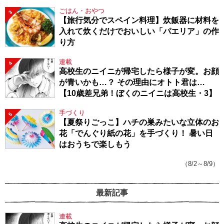
ごはん・おやつ
3
【旅行気分でスペイン料理】炊飯器に材料を
入れて炊くだけでおいしい「パエリア」の作
り方
連載
4
高校生のニイニが帰宅したら様子が変。お顔
が青いかも…？ その理由にオトト君は…
【10歳差兄弟！ぼくのニイニは高校生・3】
手づくり
5
【夏祭りごっこ】ハチの巣みたいな立体のお
花「でんぐり紙の花」を手づくり！ 暑い日
はおうちで楽しもう
（8/2～8/9）
最新記事
連載