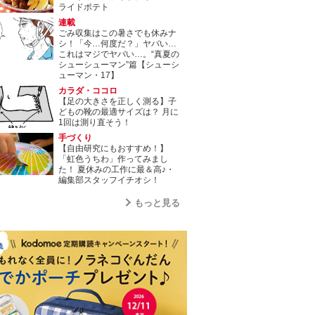
ライドポテト
連載
ごみ収集はこの暑さでも休みナ
シ！「今…何度だ？」ヤバい…
これはマジでヤバい…。“真夏の
シューシューマン”篇【シューシ
ューマン・17】
カラダ・ココロ
【足の大きさを正しく測る】子
どもの靴の最適サイズは？ 月に
1回は測り直そう！
手づくり
【自由研究にもおすすめ！】
「虹色うちわ」作ってみまし
た！ 夏休みの工作に最＆高♪・
編集部スタッフイチオシ！
もっと見る