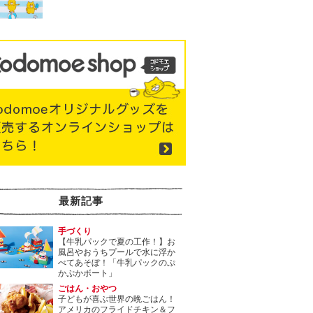
最新記事
手づくり
【牛乳パックで夏の工作！】お
風呂やおうちプールで水に浮か
べてあそぼ！「牛乳パックのぷ
かぷかボート」
ごはん・おやつ
子どもが喜ぶ世界の晩ごはん！
アメリカのフライドチキン＆フ