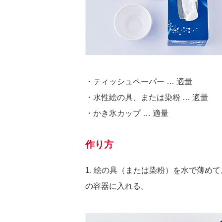
・ティッシュペーパー … 適量
・水性絵の具、または染粉 … 適量
・かき氷カップ … 適量
作り方
1. 絵の具（または染粉）を水で薄め
の容器に入れる。