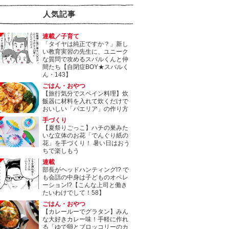
人気記事
連載／子育て
「タイヤは純正ですか？」新し
い教育実習の先生に、ユニーク
な質問で攻めるスバルくんと仲
間たち【自閉症BOY★スバルく
ん・143】
ごはん・おやつ
【旅行気分でスペイン料理】炊
飯器に材料を入れて炊くだけで
おいしい「パエリア」の作り方
手づくり
【夏祭りごっこ】ハチの巣みた
いな立体のお花「でんぐり紙の
花」を手づくり！ 暑い日はおう
ちで楽しもう
連載
部長がヘッドハンティング!? で
も会話の中身は子どものオペレ
ーション!?【こんな上司と働き
たいわけでして！58】
ごはん・おやつ
【カレールーでグラタン】みん
な大好きカレー味！手軽に作れ
る「ゆで卵とブロッコリーのカ