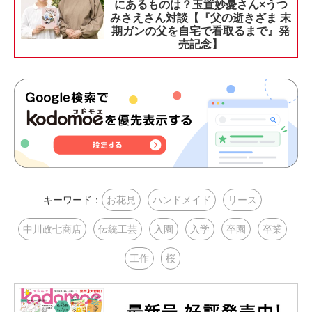
にあるものは？玉置妙憂さん×うつ
みさえさん対談【『父の逝きざま 末
期ガンの父を自宅で看取るまで』発
売記念】
キーワード：
お花見
ハンドメイド
リース
中川政七商店
伝統工芸
入園
入学
卒園
卒業
工作
桜