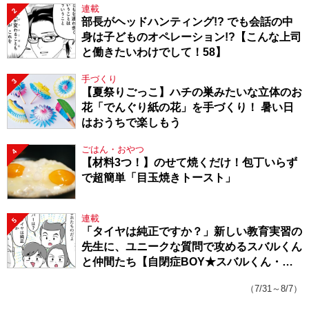
連載
2
部長がヘッドハンティング!? でも会話の中
身は子どものオペレーション!?【こんな上司
と働きたいわけでして！58】
手づくり
3
【夏祭りごっこ】ハチの巣みたいな立体のお
花「でんぐり紙の花」を手づくり！ 暑い日
はおうちで楽しもう
ごはん・おやつ
4
【材料3つ！】のせて焼くだけ！包丁いらず
で超簡単「目玉焼きトースト」
連載
5
「タイヤは純正ですか？」新しい教育実習の
先生に、ユニークな質問で攻めるスバルくん
と仲間たち【自閉症BOY★スバルくん・
143】
（7/31～8/7）