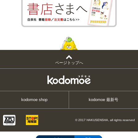
ページトップへ
kodomoe shop
kodomoe 最新号
© 2017 HAKUSENSHA, all rights reserved