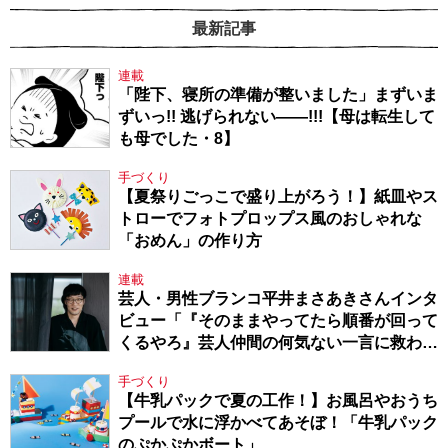
最新記事
連載
「陛下、寝所の準備が整いました」まずいま
ずいっ!! 逃げられない――!!!【母は転生して
も母でした・8】
手づくり
【夏祭りごっこで盛り上がろう！】紙皿やス
トローでフォトプロップス風のおしゃれな
「おめん」の作り方
連載
芸人・男性ブランコ平井まさあきさんインタ
ビュー「『そのままやってたら順番が回って
くるやろ』芸人仲間の何気ない一言に救われ
てきたから、頑張れる」
手づくり
【牛乳パックで夏の工作！】お風呂やおうち
プールで水に浮かべてあそぼ！「牛乳パック
のぷかぷかボート」