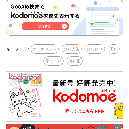
キーワード：
オーナメント
ひな人形
ひな祭り
工作
手づくり
流し雛