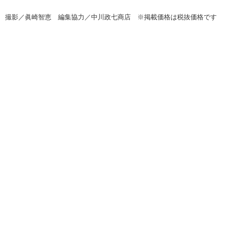
撮影／眞崎智恵 編集協力／中川政七商店 ※掲載価格は税抜価格です