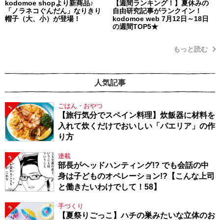
kodomoe shopより新商品♪
【週間ランキング！】夏休みの
「ノラネコぐんだん」なりきり
自由研究記事がランクイン！
帽子（大、小）が登場！
kodomoe web 7月12日～18日
の週間TOP5★
もっと読む
人気記事
ごはん・おやつ
1
【旅行気分でスペイン料理】炊飯器に材料を
入れて炊くだけでおいしい「パエリア」の作
り方
連載
2
部長がヘッドハンティング!? でも会話の中
身は子どものオペレーション!?【こんな上司
と働きたいわけでして！58】
手づくり
3
【夏祭りごっこ】ハチの巣みたいな立体のお