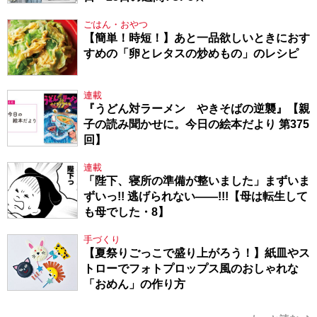
ごはん・おやつ
【簡単！時短！】あと一品欲しいときにおす
すめの「卵とレタスの炒めもの」のレシピ
連載
『うどん対ラーメン やきそばの逆襲』【親
子の読み聞かせに。今日の絵本だより 第375
回】
連載
「陛下、寝所の準備が整いました」まずいま
ずいっ!! 逃げられない――!!!【母は転生して
も母でした・8】
手づくり
【夏祭りごっこで盛り上がろう！】紙皿やス
トローでフォトプロップス風のおしゃれな
「おめん」の作り方