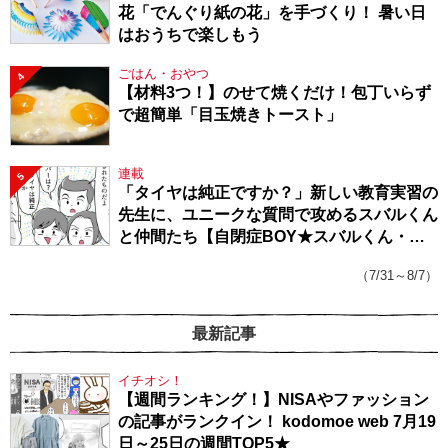
花「でんぐり紙の花」を手づくり！ 暑い日
はおうちで楽しもう
ごはん・おやつ
4
【材料3つ！】のせて焼くだけ！包丁いらず
で超簡単「目玉焼きトースト」
連載
5
「タイヤは純正ですか？」新しい教育実習の
先生に、ユニークな質問で攻めるスバルくん
と仲間たち【自閉症BOY★スバルくん・
143】
（7/31～8/7）
最新記事
イチオシ！
【週間ランキング！】NISAやファッション
の記事がランクイン！ kodomoe web 7月19
日～25日の週間TOP5★